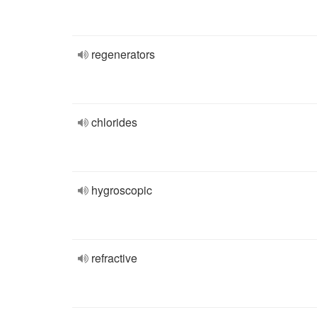
regenerators
chlorides
hygroscopic
refractive