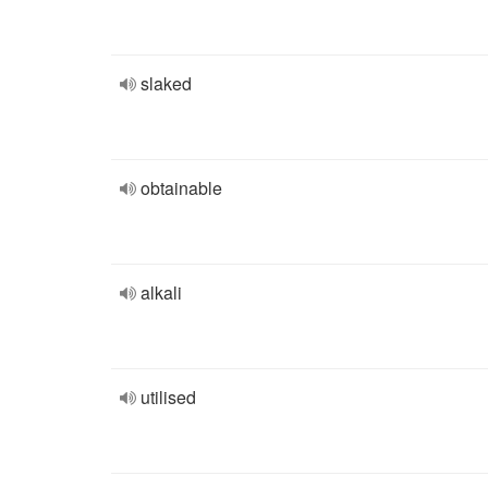
slaked
obtainable
alkali
utilised