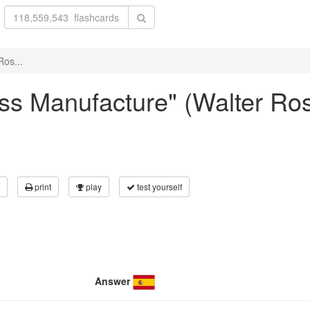
Ros...
lass Manufacture" (Walter Ro
print
play
test yourself
Answer