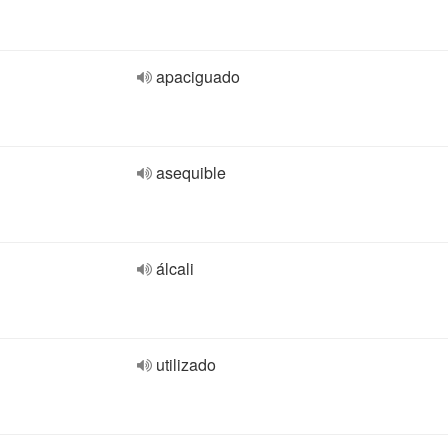
apaciguado
asequible
álcali
utilizado