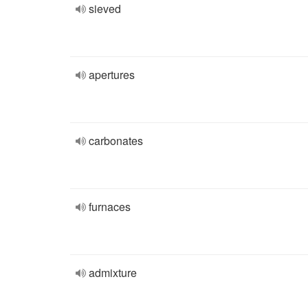
sieved
apertures
carbonates
furnaces
admixture