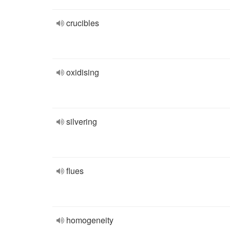
crucibles
oxidising
silvering
flues
homogeneity