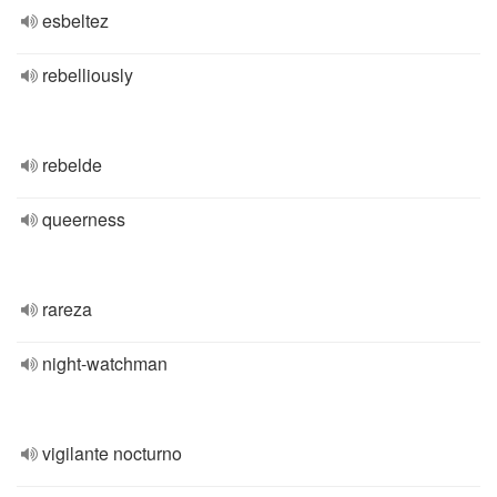
esbeltez
rebelliously
rebelde
queerness
rareza
night-watchman
vigilante nocturno