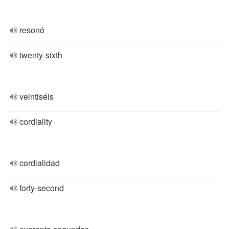
resonó
twenty-sixth
veintiséis
cordiality
cordialidad
forty-second