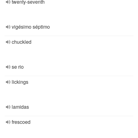
twenty-seventh
vigésimo séptimo
chuckled
se rio
lickings
lamidas
frescoed