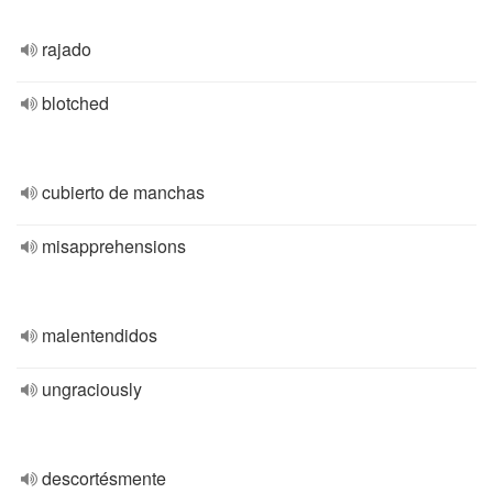
rajado
blotched
cubierto de manchas
misapprehensions
malentendidos
ungraciously
descortésmente