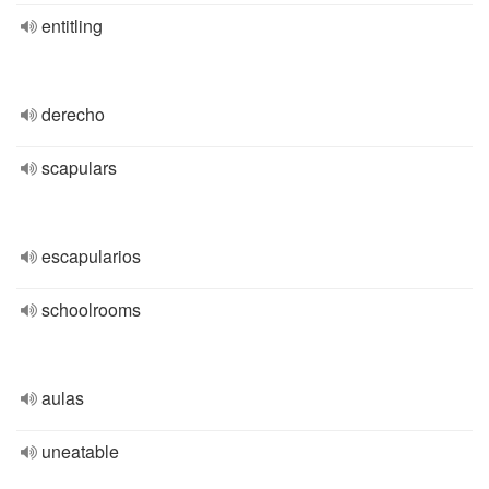
entitling
derecho
scapulars
escapularios
schoolrooms
aulas
uneatable