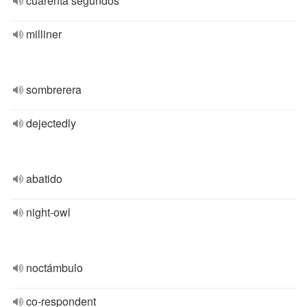
cuarenta segundos
milliner
sombrerera
dejectedly
abatido
night-owl
noctámbulo
co-respondent