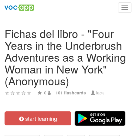
Toggl
navig
Fichas del libro - "Four
Years in the Underbrush
Adventures as a Working
Woman in New York"
(Anonymous)
0
101 flashcards
lack
start learning