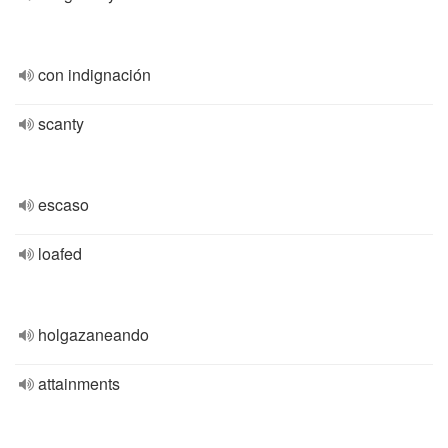
con indignación
scanty
escaso
loafed
holgazaneando
attainments