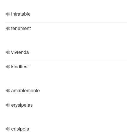
intratable
tenement
vivienda
kindliest
amablemente
erysipelas
erisipela