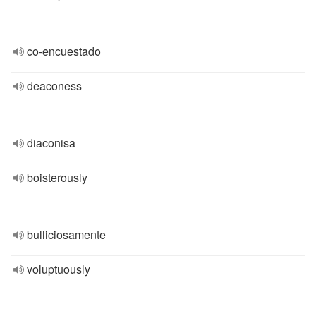
co-encuestado
deaconess
diaconisa
boisterously
bulliciosamente
voluptuously