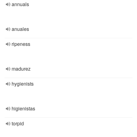
annuals
anuales
ripeness
madurez
hygienists
higienistas
torpid