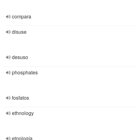
compara
disuse
desuso
phosphates
fosfatos
ethnology
etnología