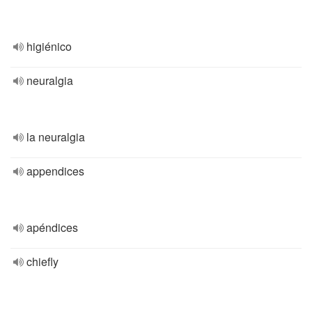
higiénico
neuralgia
la neuralgia
appendices
apéndices
chiefly