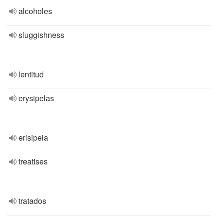
alcoholes
sluggishness
lentitud
erysipelas
erisipela
treatises
tratados