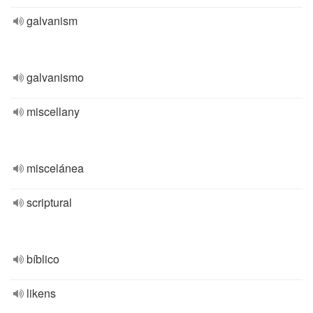
galvanism
galvanismo
miscellany
miscelánea
scriptural
bíblico
likens