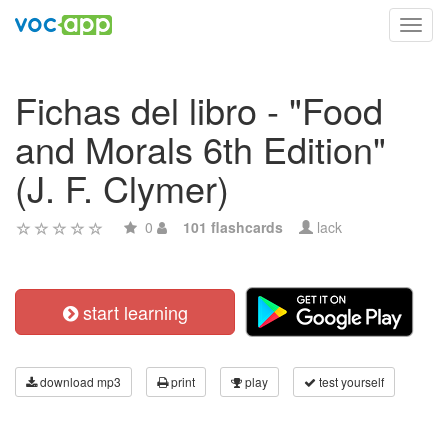
Toggl
navig
Fichas del libro - "Food
and Morals 6th Edition"
(J. F. Clymer)
0
101 flashcards
lack
start learning
download mp3
print
play
test yourself