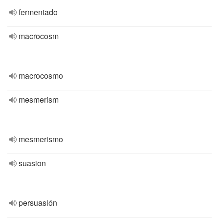
fermentado
macrocosm
macrocosmo
mesmerism
mesmerismo
suasion
persuasión