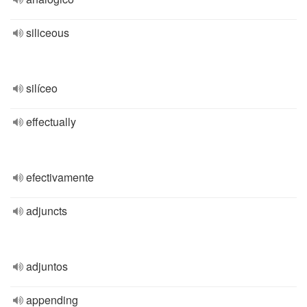
siliceous
silíceo
effectually
efectivamente
adjuncts
adjuntos
appending