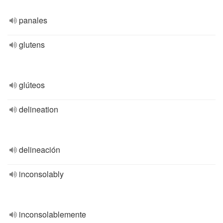
panales
glutens
glúteos
delineation
delineación
inconsolably
inconsolablemente