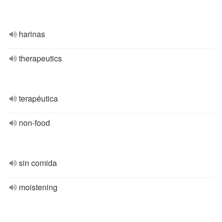
harinas
therapeutics
terapéutica
non-food
sin comida
moistening