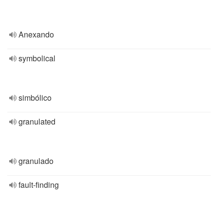
Anexando
symbolical
simbólico
granulated
granulado
fault-finding