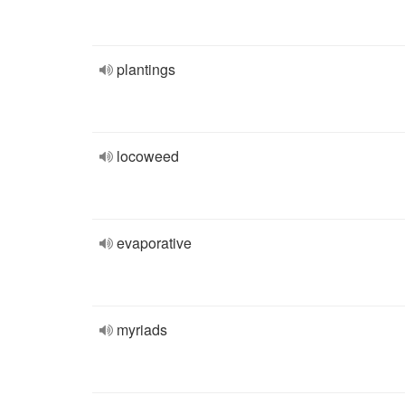
plantings
locoweed
evaporative
myriads