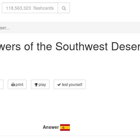
ser...
lowers of the Southwest Dese
print
play
test yourself
Answer