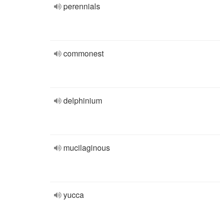
perennials
commonest
delphinium
mucilaginous
yucca