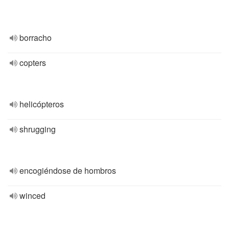
borracho
copters
helicópteros
shrugging
encogiéndose de hombros
winced