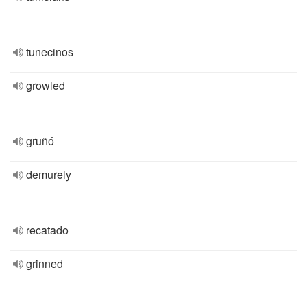
tunecinos
growled
gruñó
demurely
recatado
grinned