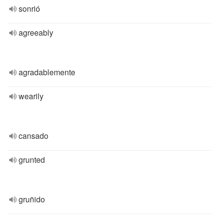
sonrió
agreeably
agradablemente
wearily
cansado
grunted
gruñido