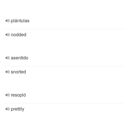
plántulas
nodded
asentido
snorted
resopló
prettily