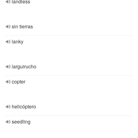
landless
sin tierras
lanky
larguirucho
copter
helicóptero
seedling