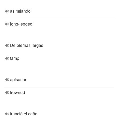
asimilando
long-legged
De piernas largas
tamp
apisonar
frowned
frunció el ceño