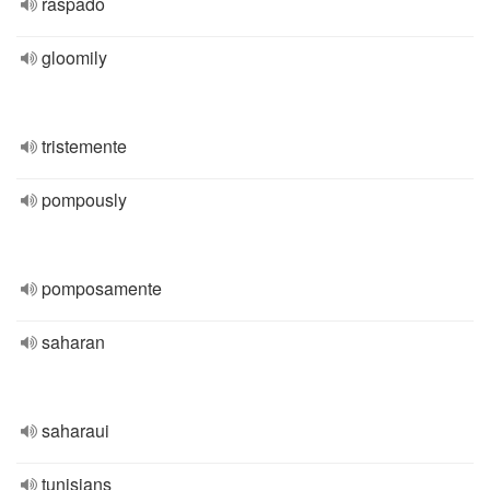
raspado
gloomily
tristemente
pompously
pomposamente
saharan
saharaui
tunisians