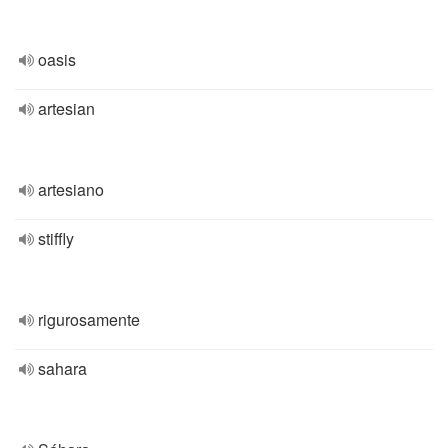
oasis
artesian
artesiano
stiffly
rigurosamente
sahara