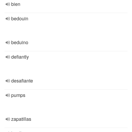
bien
bedouin
beduino
defiantly
desafiante
pumps
zapatillas