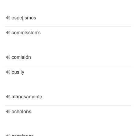
espejismos
commission's
comisión
busily
afanosamente
echelons
escalones