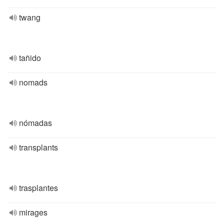
twang
tañido
nomads
nómadas
transplants
trasplantes
mirages