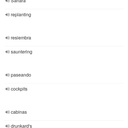
Sáhara
replanting
resiembra
sauntering
paseando
cockpits
cabinas
drunkard's