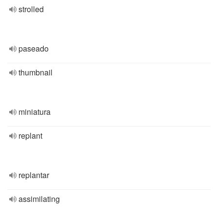
strolled
paseado
thumbnail
miniatura
replant
replantar
assimilating