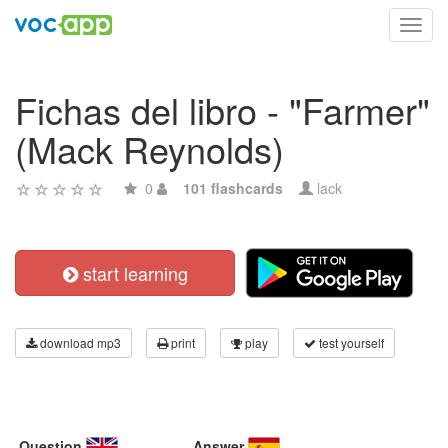
Toggl
navig
Fichas del libro - "Farmer"
(Mack Reynolds)
0
101 flashcards
lack
start learning
download mp3
print
play
test yourself
Question
Answer