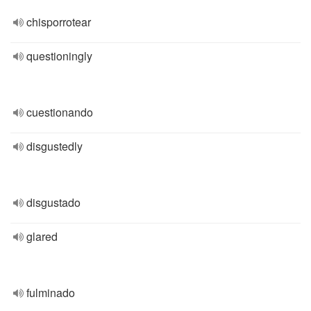
chisporrotear
questioningly
cuestionando
disgustedly
disgustado
glared
fulminado