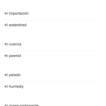
importación
watershed
cuenca
peered
pelado
hurriedly
apresuradamente