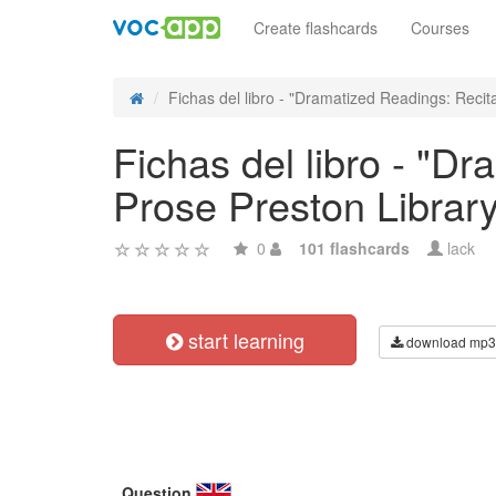
Create flashcards
Courses
Fichas del libro - "Dramatized Readings: Recitat
Fichas del libro - "D
Prose Preston Library
0
101 flashcards
lack
start learning
download mp3
Question