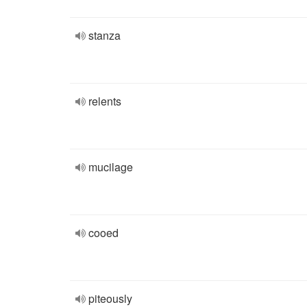
stanza
relents
mucilage
cooed
piteously