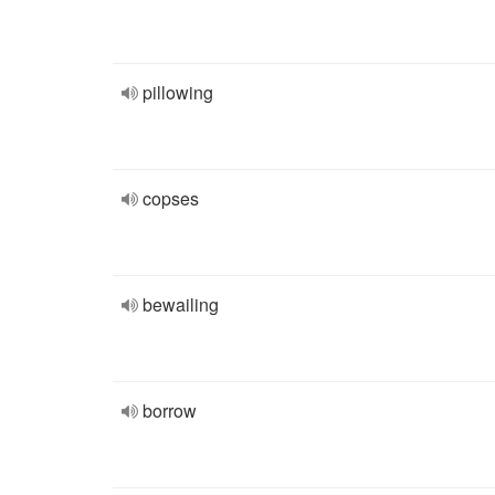
pillowing
copses
bewailing
borrow