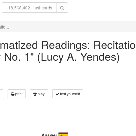
io...
ramatized Readings: Recitati
 No. 1" (Lucy A. Yendes)
print
play
test yourself
Answer