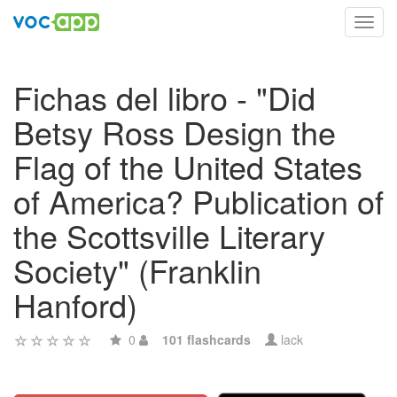
Toggl
navig
Fichas del libro - "Did
Betsy Ross Design the
Flag of the United States
of America? Publication of
the Scottsville Literary
Society" (Franklin
Hanford)
0
101 flashcards
lack