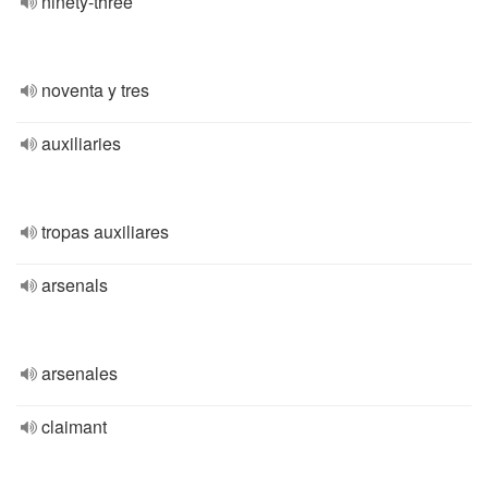
ninety-three
noventa y tres
auxiliaries
tropas auxiliares
arsenals
arsenales
claimant