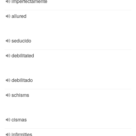
imperfectamente
allured
seducido
debilitated
debilitado
schisms
cismas
infirmities