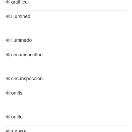
gratifica
illumined
Iluminado
circumspection
circunspección
omits
omite
sinless