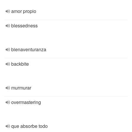
amor propio
blessedness
bienaventuranza
backbite
murmurar
overmastering
que absorbe todo