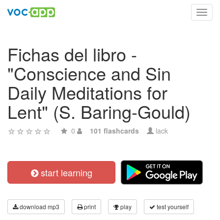
Toggl
navig
Fichas del libro -
"Conscience and Sin
Daily Meditations for
Lent" (S. Baring-Gould)
0
101 flashcards
lack
start learning
download mp3
print
play
test yourself