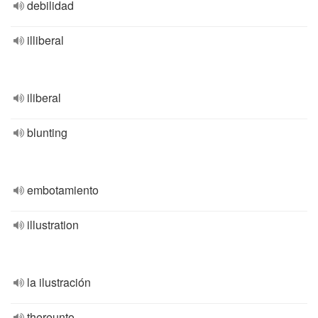
debilidad
illiberal
iliberal
blunting
embotamiento
illustration
la ilustración
thereunto