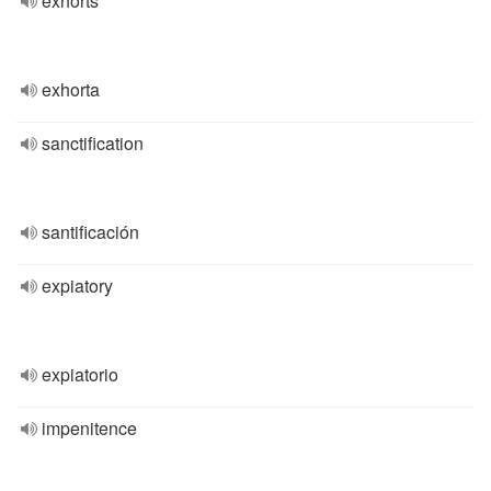
exhorts
exhorta
sanctification
santificación
expiatory
expiatorio
impenitence