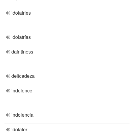
idolatries
idolatrías
daintiness
delicadeza
indolence
indolencia
idolater