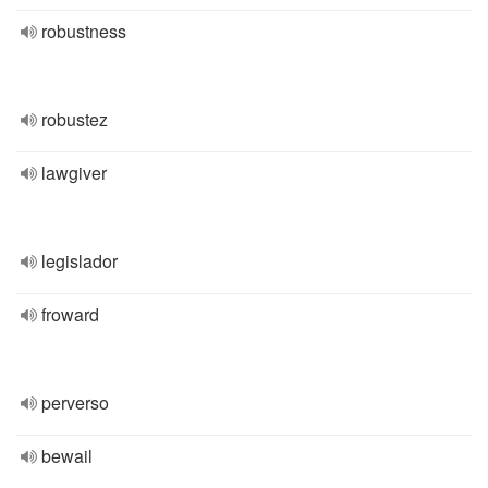
robustness
robustez
lawgiver
legislador
froward
perverso
bewail