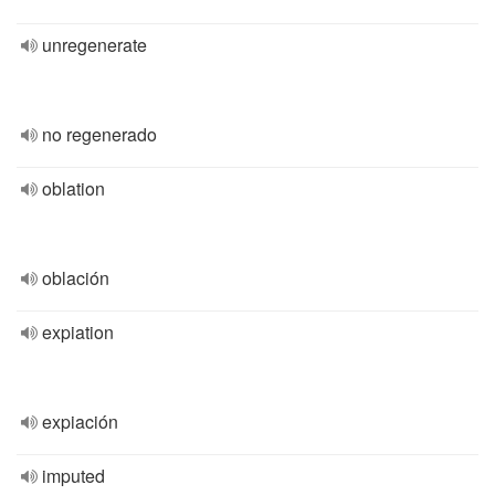
unregenerate
no regenerado
oblation
oblación
expiation
expiación
imputed