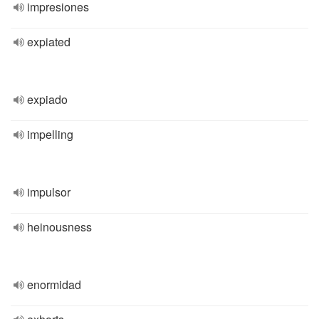
impresiones
expiated
expiado
impelling
impulsor
heinousness
enormidad