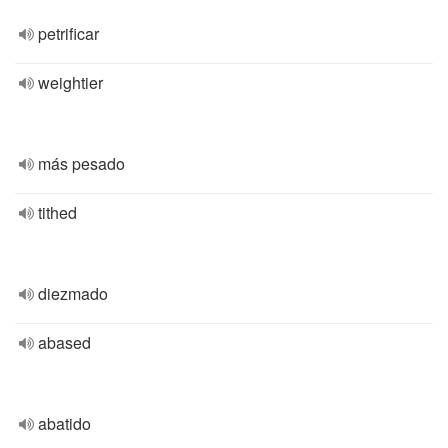
petrificar
weightier
más pesado
tithed
diezmado
abased
abatido