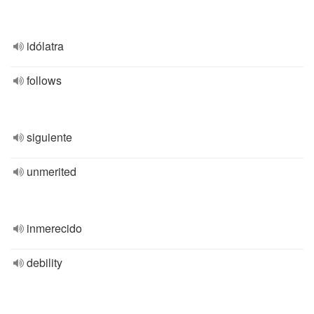
idólatra
follows
siguiente
unmerited
inmerecido
debility