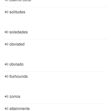
solitudes
soledades
obviated
obviado
foxhounds
zorros
attainments