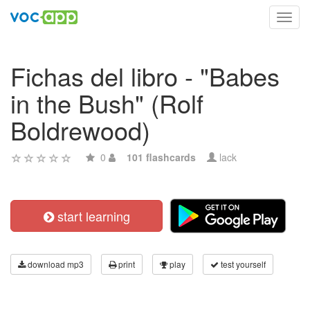
Toggl
navig
Fichas del libro - "Babes
in the Bush" (Rolf
Boldrewood)
0
101 flashcards
lack
start learning
download mp3
print
play
test yourself