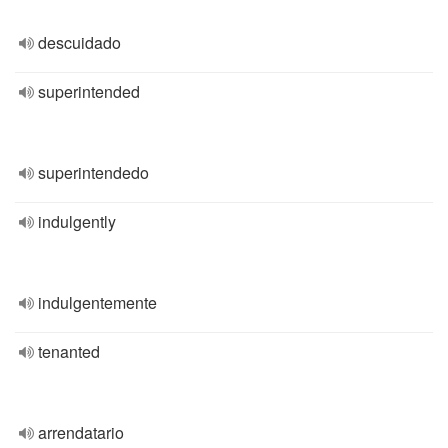
descuidado
superintended
superintendedo
indulgently
indulgentemente
tenanted
arrendatario