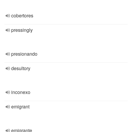
cobertores
pressingly
presionando
desultory
inconexo
emigrant
emigrante