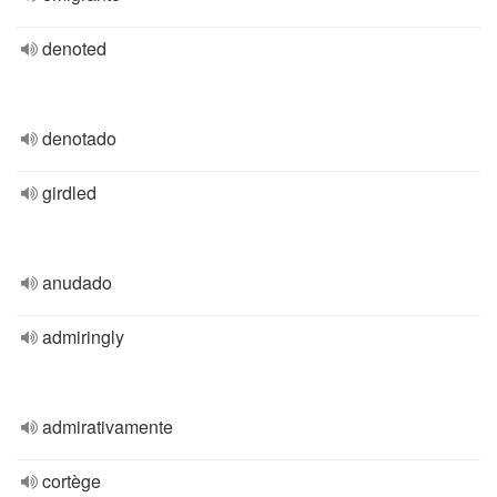
denoted
denotado
girdled
anudado
admiringly
admirativamente
cortège