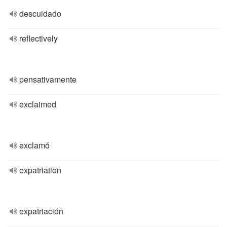
descuidado
reflectively
pensativamente
exclaimed
exclamó
expatriation
expatriación