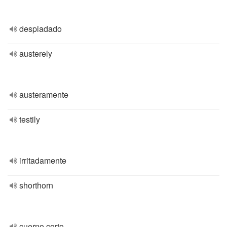
despiadado
austerely
austeramente
testily
irritadamente
shorthorn
cuerno corto