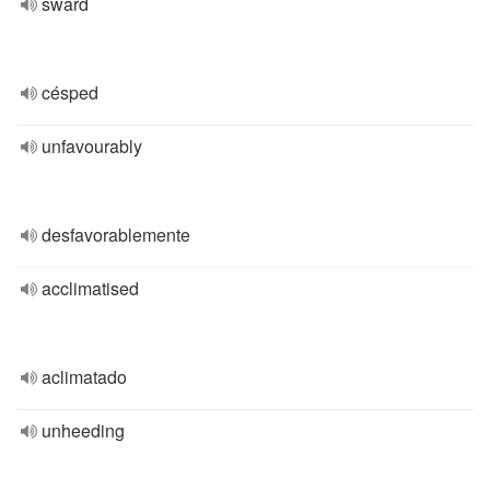
sward
césped
unfavourably
desfavorablemente
acclimatised
aclimatado
unheeding