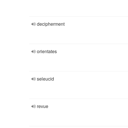
decipherment
orientates
seleucid
revue