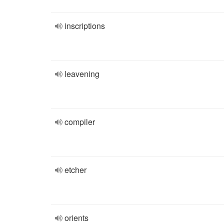
inscriptions
leavening
compiler
etcher
orients