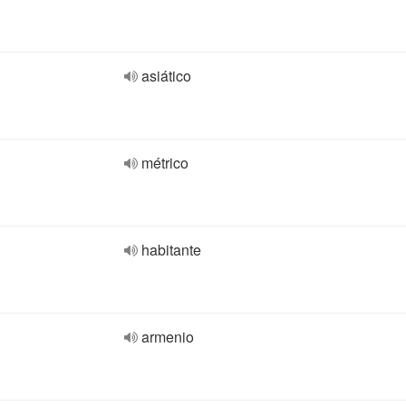
asiático
métrico
habitante
armenio