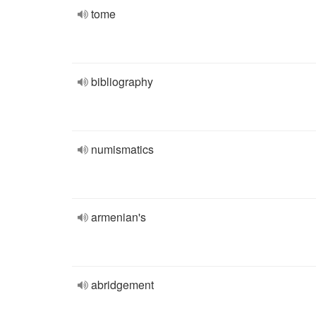
tome
bibliography
numismatics
armenian's
abridgement