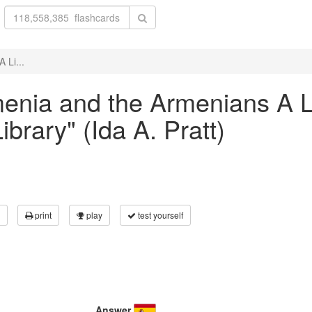
 Li...
rmenia and the Armenians A L
brary" (Ida A. Pratt)
print
play
test yourself
Answer