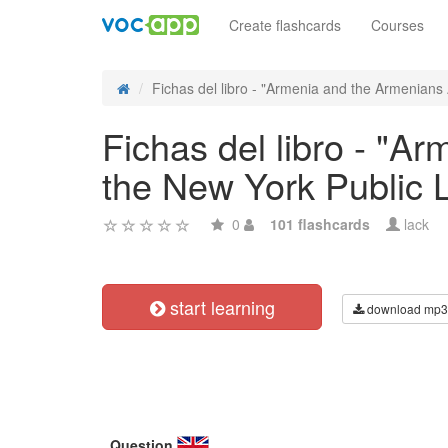
Create flashcards
Courses
Fichas del libro - "Armenia and the Armenians A
Fichas del libro - "A
the New York Public Li
0
101 flashcards
lack
start learning
download mp3
Question