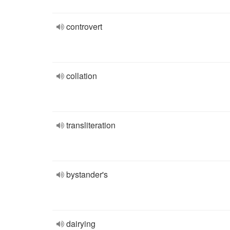
controvert
collation
transliteration
bystander's
dairying