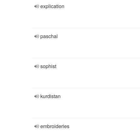
explication
paschal
sophist
kurdistan
embroideries