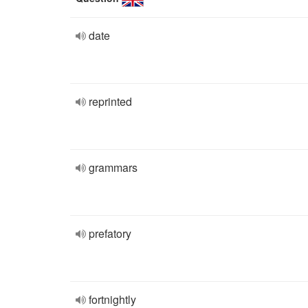
date
reprinted
grammars
prefatory
fortnightly