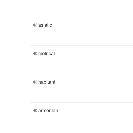
asiatic
metrical
habitant
armenian