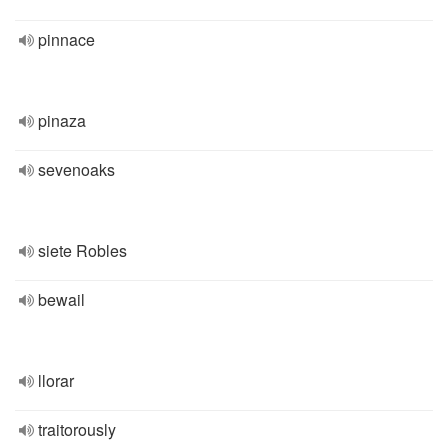
pinnace
pinaza
sevenoaks
siete Robles
bewail
llorar
traitorously