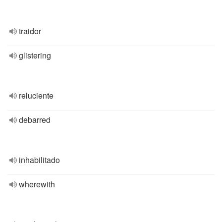
traidor
glistering
reluciente
debarred
inhabilitado
wherewith