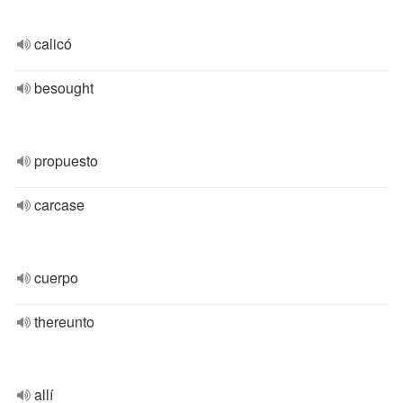
calicó
besought
propuesto
carcase
cuerpo
thereunto
allí