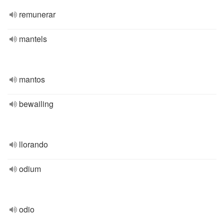
remunerar
mantels
mantos
bewailing
llorando
odium
odio