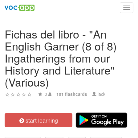
Toggl
navig
Fichas del libro - "An
English Garner (8 of 8)
Ingatherings from our
History and Literature"
(Various)
0
101 flashcards
lack
start learning