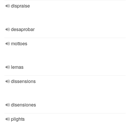
dispraise
desaprobar
mottoes
lemas
dissensions
disensiones
plights