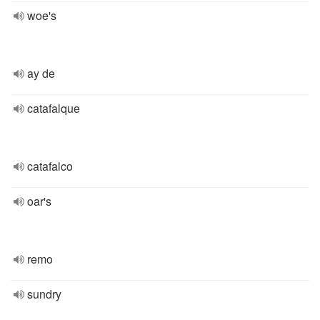
woe's
ay de
catafalque
catafalco
oar's
remo
sundry