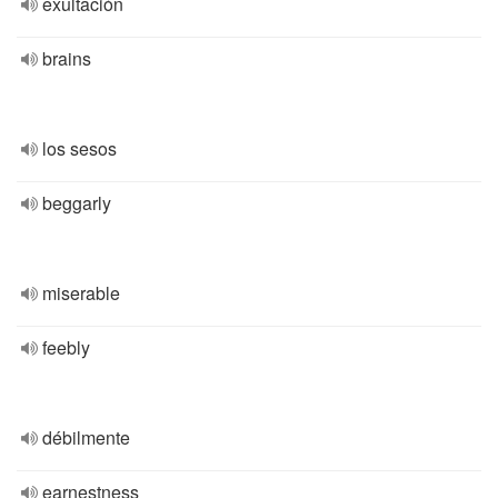
exultación
brains
los sesos
beggarly
miserable
feebly
débilmente
earnestness