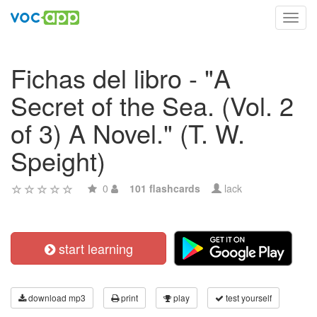
Toggl
navig
Fichas del libro - "A
Secret of the Sea. (Vol. 2
of 3) A Novel." (T. W.
Speight)
0
101 flashcards
lack
start learning
download mp3
print
play
test yourself