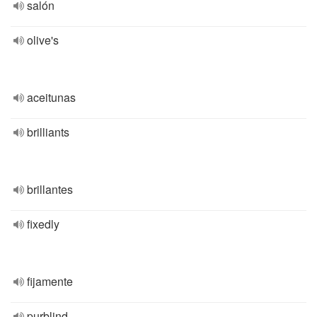
salón
olive's
aceitunas
brilliants
brillantes
fixedly
fijamente
purblind