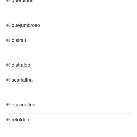
querulous
quejumbroso
distrait
distraído
scarlatina
escarlatina
refolded