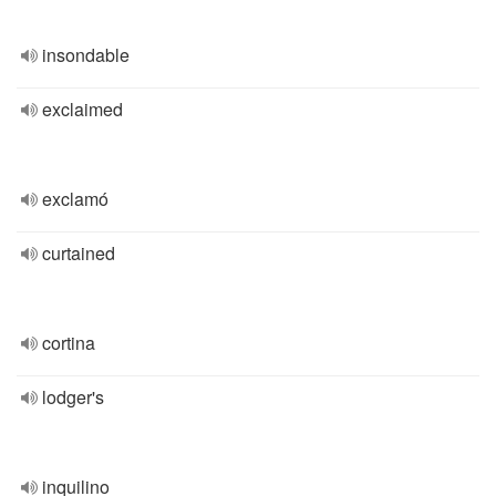
insondable
exclaimed
exclamó
curtained
cortina
lodger's
inquilino