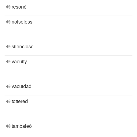
resonó
noiseless
silencioso
vacuity
vacuidad
tottered
tambaleó