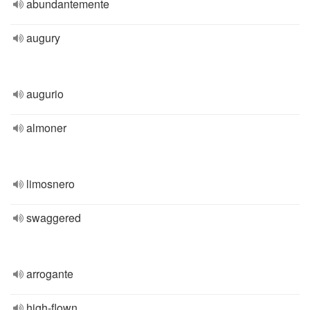
abundantemente
augury
augurio
almoner
limosnero
swaggered
arrogante
high-flown