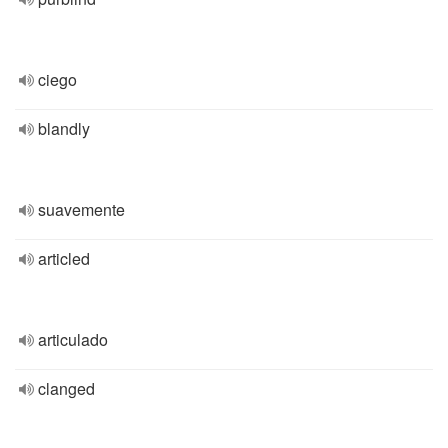
ciego
blandly
suavemente
articled
articulado
clanged