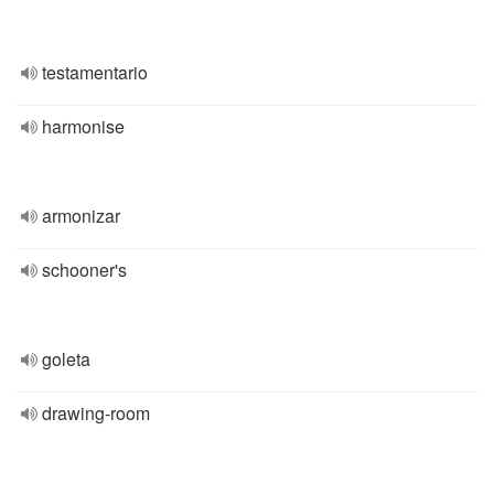
testamentario
harmonise
armonizar
schooner's
goleta
drawing-room