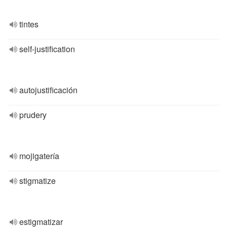
tintes
self-justification
autojustificación
prudery
mojigatería
stigmatize
estigmatizar