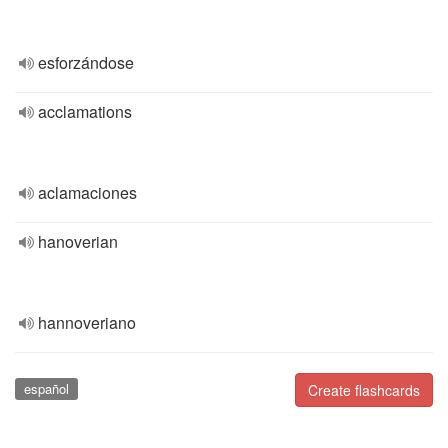
esforzándose
acclamations
aclamaciones
hanoverian
hannoveriano
español
Create flashcards