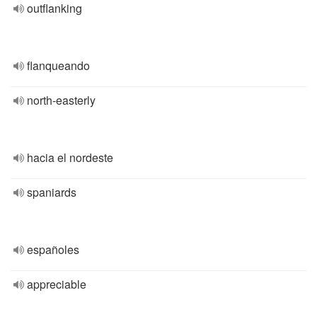
outflanking
flanqueando
north-easterly
hacia el nordeste
spaniards
españoles
appreciable