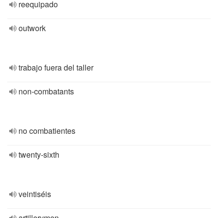
reequipado
outwork
trabajo fuera del taller
non-combatants
no combatientes
twenty-sixth
veintiséis
artillerymen