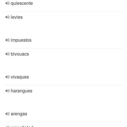
quiescente
levies
impuestos
bivouacs
vivaques
harangues
arengas