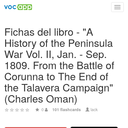
Toggl
navig
Fichas del libro - "A
History of the Peninsula
War Vol. II, Jan. - Sep.
1809. From the Battle of
Corunna to The End of
the Talavera Campaign"
(Charles Oman)
0
101 flashcards
lack