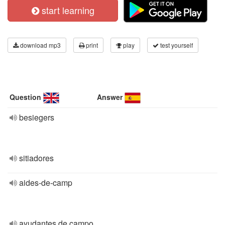
start learning
download mp3
print
play
test yourself
Question
Answer
besiegers
sitiadores
aides-de-camp
ayudantes de campo