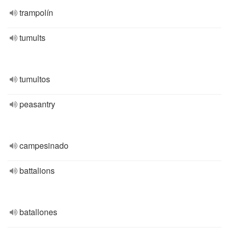
trampolín
tumults
tumultos
peasantry
campesinado
battalions
batallones