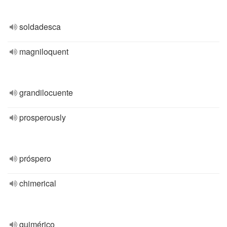
soldadesca
magniloquent
grandilocuente
prosperously
próspero
chimerical
quimérico