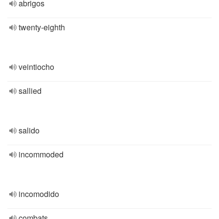
abrigos
twenty-eighth
veintiocho
sallied
salido
incommoded
incomodido
combats