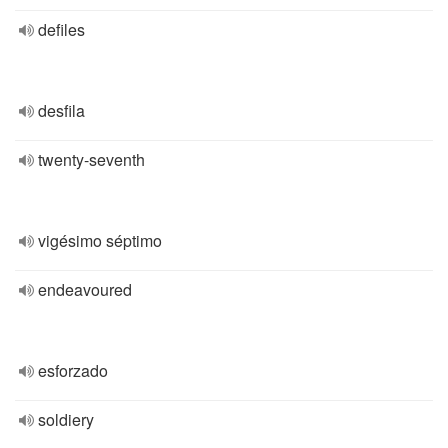
defiles
desfila
twenty-seventh
vigésimo séptimo
endeavoured
esforzado
soldiery