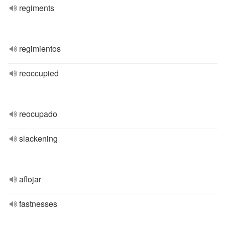
regiments
regimientos
reoccupied
reocupado
slackening
aflojar
fastnesses