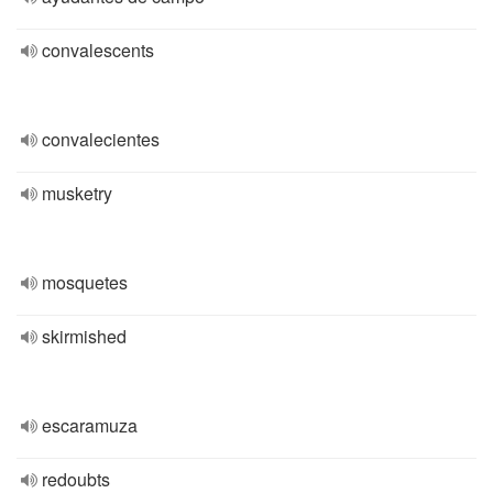
convalescents
convalecientes
musketry
mosquetes
skirmished
escaramuza
redoubts