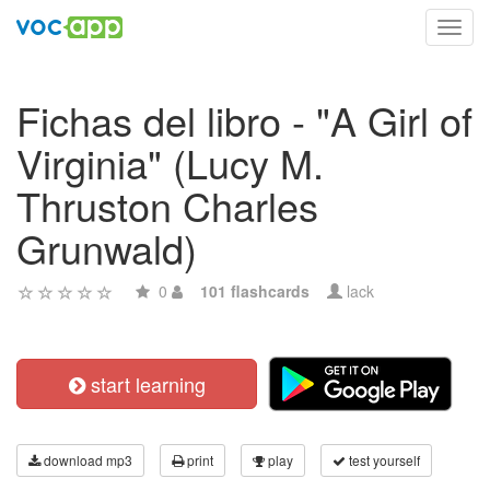
Toggl
navig
Fichas del libro - "A Girl of
Virginia" (Lucy M.
Thruston Charles
Grunwald)
0
101 flashcards
lack
start learning
download mp3
print
play
test yourself