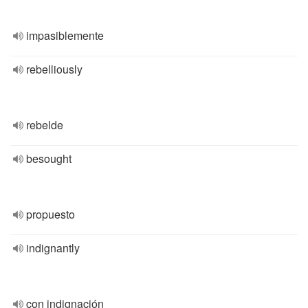
impasiblemente
rebelliously
rebelde
besought
propuesto
indignantly
con indignación