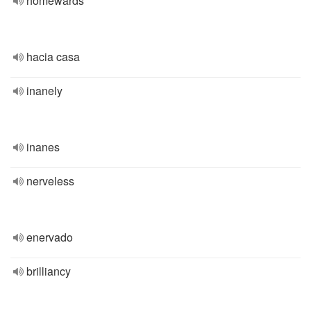
homewards
hacia casa
inanely
inanes
nerveless
enervado
brilliancy