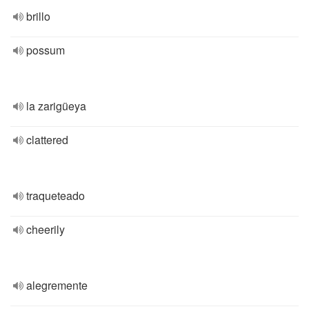
brillo
possum
la zarigüeya
clattered
traqueteado
cheerily
alegremente