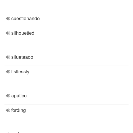
cuestionando
silhouetted
silueteado
listlessly
apático
fording