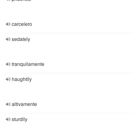
carcelero
sedately
tranquilamente
haughtily
altivamente
sturdily