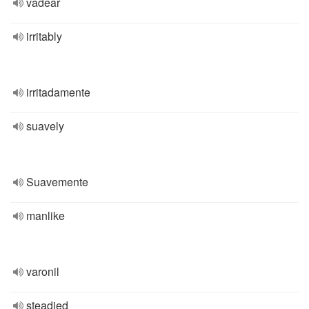
vadear
irritably
irritadamente
suavely
Suavemente
manlike
varonil
steadied