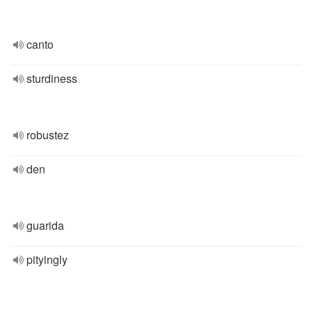
canto
sturdiness
robustez
den
guarida
pityingly