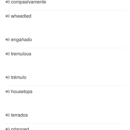
compasivamente
wheedled
engañado
tremulous
trémulo
housetops
terrados
prisoned