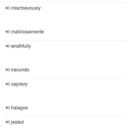
mischievously
maliciosamente
wrathfully
iracundo
cajolery
halagos
jested