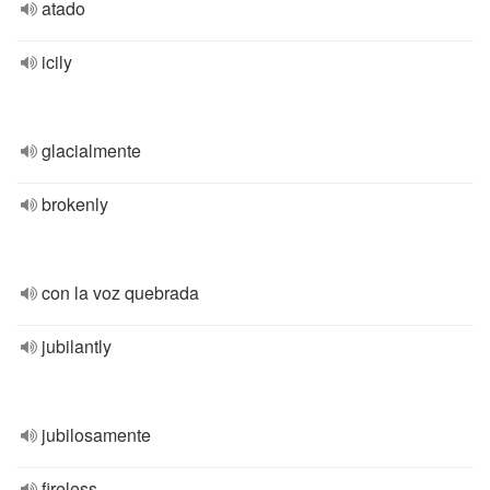
atado
icily
glacialmente
brokenly
con la voz quebrada
jubilantly
jubilosamente
fireless