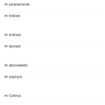
pícaramente
tinkled
tintineó
domed
abovedado
zephyrs
Céfiros