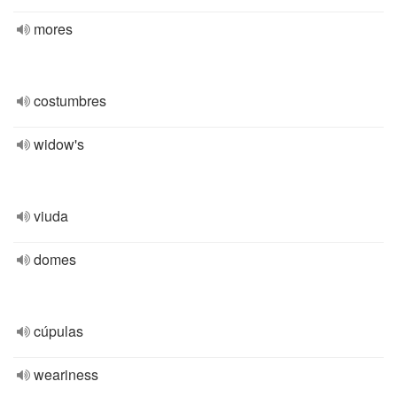
mores
costumbres
widow's
viuda
domes
cúpulas
weariness