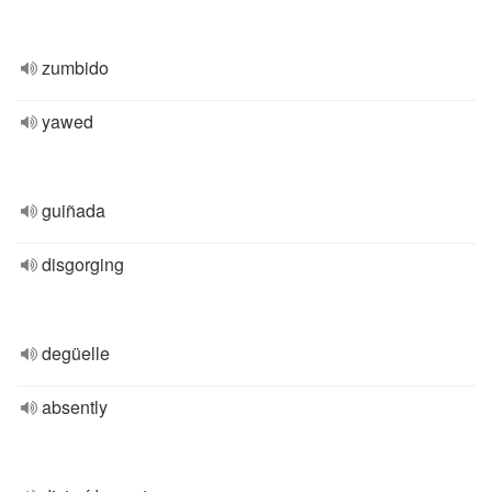
zumbido
yawed
guiñada
disgorging
degüelle
absently