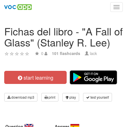
Toggl
navig
Fichas del libro - "A Fall of
Glass" (Stanley R. Lee)
0
101 flashcards
lack
start learning
download mp3
print
play
test yourself
Question
Answer