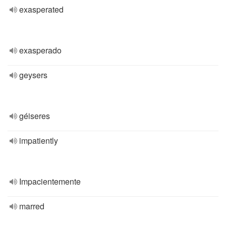
exasperated
exasperado
geysers
géiseres
impatiently
Impacientemente
marred