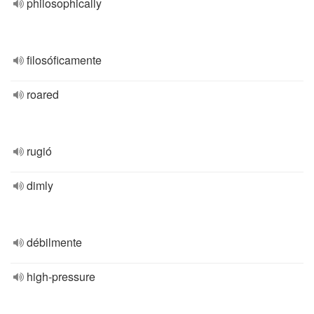
philosophically
filosóficamente
roared
rugió
dimly
débilmente
high-pressure