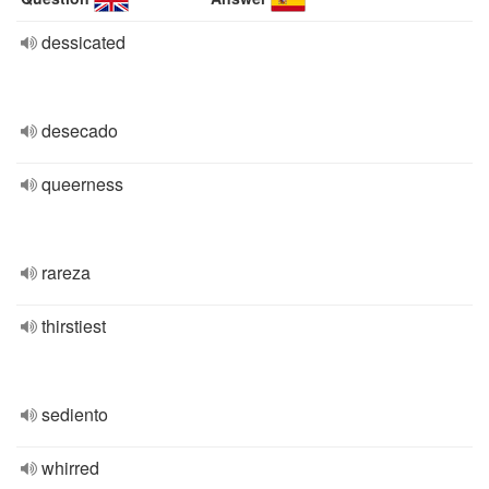
dessicated
desecado
queerness
rareza
thirstiest
sediento
whirred