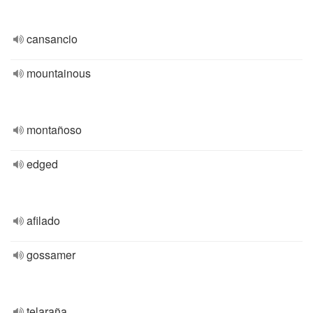
cansancio
mountainous
montañoso
edged
afilado
gossamer
telaraña