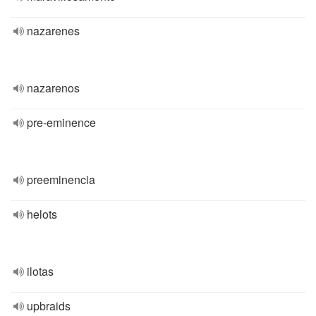
nazarenes
nazarenos
pre-eminence
preeminencia
helots
ilotas
upbraids