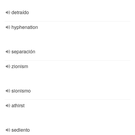
detraído
hyphenation
separación
zionism
sionismo
athirst
sediento