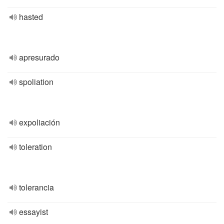
hasted
apresurado
spoliation
expoliación
toleration
tolerancia
essayist