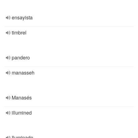
ensayista
timbrel
pandero
manasseh
Manasés
illumined
Iluminado