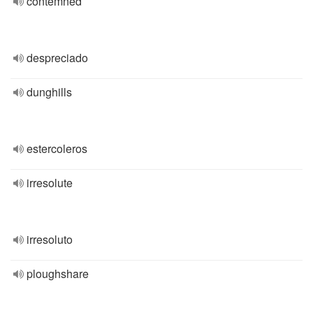
contemned
despreciado
dunghills
estercoleros
irresolute
irresoluto
ploughshare