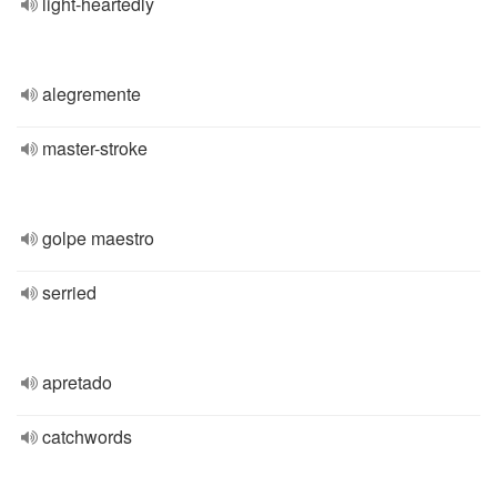
light-heartedly
alegremente
master-stroke
golpe maestro
serried
apretado
catchwords