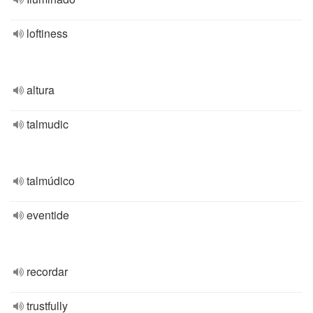
loftiness
altura
talmudic
talmúdico
eventide
recordar
trustfully