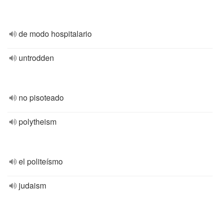
de modo hospitalario
untrodden
no pisoteado
polytheism
el politeísmo
judaism