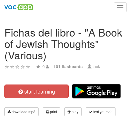
Toggl
navig
Fichas del libro - "A Book
of Jewish Thoughts"
(Various)
0
101 flashcards
lack
start learning
download mp3
print
play
test yourself