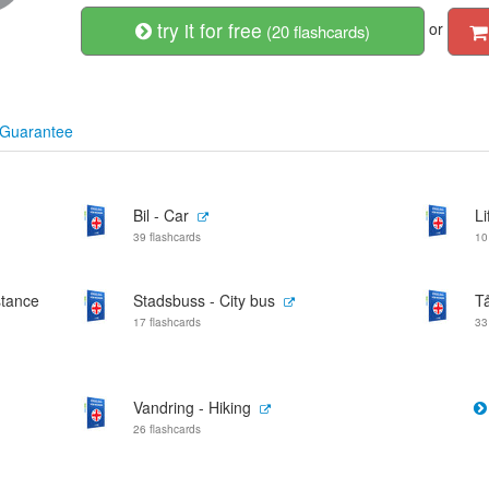
try it for free
or
(20 flashcards)
Guarantee
Bil - Car
Li
39 flashcards
10
stance
Stadsbuss - City bus
Tå
17 flashcards
33
Vandring - Hiking
26 flashcards