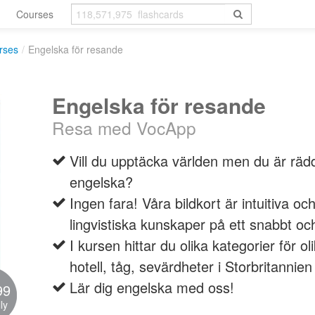
Courses
rses
/
Engelska för resande
Engelska för resande
Resa med VocApp
Vill du upptäcka världen men du är räd
engelska?
Ingen fara! Våra bildkort är intuitiva oc
lingvistiska kunskaper på ett snabbt och 
I kursen hittar du olika kategorier för oli
hotell, tåg, sevärdheter i Storbritannie
Lär dig engelska med oss!
99
ly