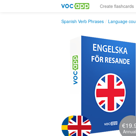
Create flashcards
Spanish Verb Phrases
/
Language cou
€19.
Annual