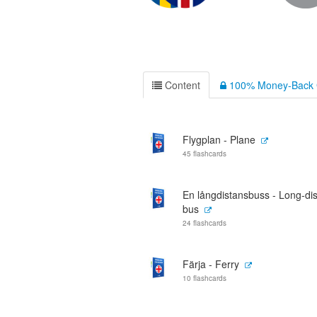
Content
100% Money-Back 
Flygplan - Plane
45 flashcards
En långdistansbuss - Long-di
bus
24 flashcards
Färja - Ferry
10 flashcards