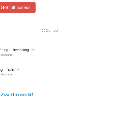
Get full access
Contact
ftning - Hitchhiking
 flashcards
g - Train
 flashcards
Show all lessons (24)