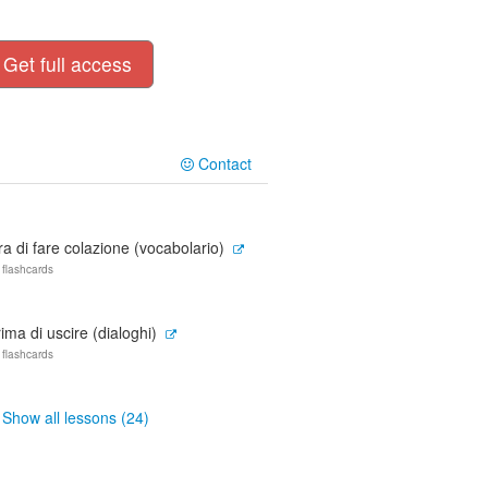
Get full access
Contact
a di fare colazione (vocabolario)
 flashcards
ima di uscire (dialoghi)
 flashcards
Show all lessons (24)