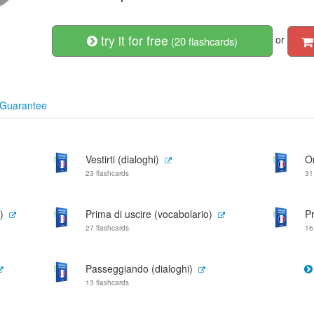
try it for free
or
(20 flashcards)
Guarantee
Vestirti (dialoghi)
Or
23 flashcards
31
)
Prima di uscire (vocabolario)
Pr
27 flashcards
16
Passeggiando (dialoghi)
13 flashcards