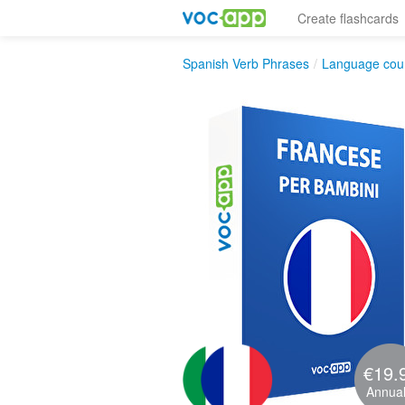
Create flashcards
Spanish Verb Phrases
/
Language cou
€19.
Annual