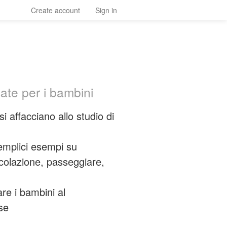
Create account
Sign in
ate per i bambini
i affacciano allo studio di
emplici esempi su
 colazione, passeggiare,
re i bambini al
se