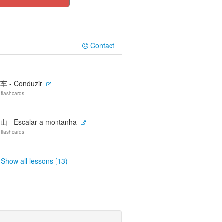
Contact
车 - Conduzir
 flashcards
山 - Escalar a montanha
 flashcards
Show all lessons (13)