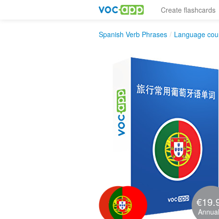
Create flashcards
Spanish Verb Phrases
/
Language cou
€19.
Annual