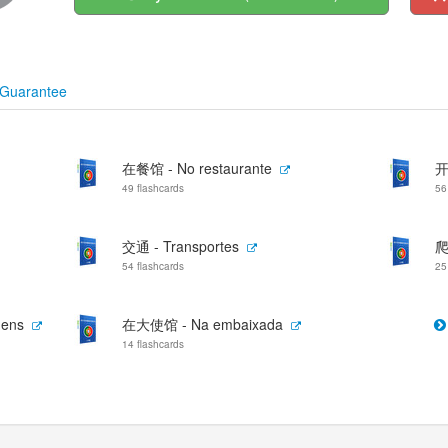
Guarantee
在餐馆 - No restaurante
开
49 flashcards
56
交通 - Transportes
爬
54 flashcards
25
gens
在大使馆 - Na embaixada
14 flashcards