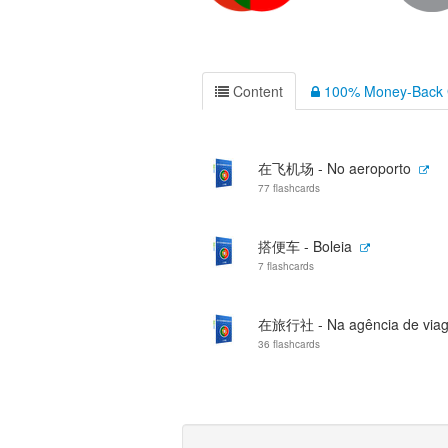
Content
100% Money-Back 
在飞机场 - No aeroporto
77 flashcards
搭便车 - Boleia
7 flashcards
在旅行社 - Na agência de via
36 flashcards