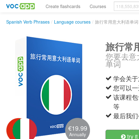
Create flashcards
Courses
Spanish Verb Phrases
/
Language courses
/
旅行常用意大利语单词
旅行常
您要去意
单词
学会关于
您可以一
该课程包
等
最后我们
€19.99
Annually
try it