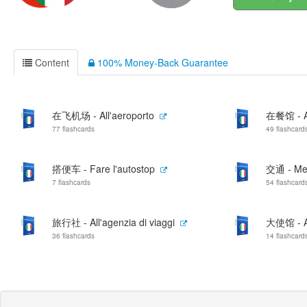
Content
100% Money-Back Guarantee
在飞机场 - All'aeroporto
在餐馆 - Al
77 flashcards
49 flashcard
搭便车 - Fare l'autostop
交通 - Mez
7 flashcards
54 flashcard
旅行社 - All'agenzia di viaggi
大使馆 - Al
36 flashcards
14 flashcard