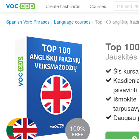
Create flashcards
Courses
Spanish Verb Phrases
/
Language courses
/
Top 100 angliškų fraz
Top 100
Jauskitės 
Šis kursa
Kasdienia
įsisavint
Išmokite 
tarpusavy
Daugiau j
100%
FREE