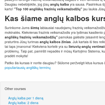
Daugiau nebebijokite, jog jūsų
anglų kalba
yra sausa. Pasirinkus š
karto!
"Top 100 angliškų frazinių veiksmažodžių"
jau laukia Jūsų
Kas šiame anglų kalbos kur
Surinkome Jums
šimtą
labiausiai naudojamų frazinių veiksmažodžių
mokinatės. Kiekvienas frazinis veiksmažodis yra lydimas kasdienio
angliškų frazinių veiksmažodžių"
pamokas galėsite įsisavinti le
praturtins Jūsų turimas
anglų kalbos žinias
. Juk kartais iš ties re
tai taps įmanoma! Kiekviena kortelė yra su
lietuvių-anglų vertimai
problemų. Taip pat, pamiršti nepadės ir mūsų Kartojimo Sistema, kuri
pradėti mokytis!
Patiko šis kursas ir norite daugiau? Siūlome peržvelgti kitus kursus 
populiariausių angliškų terminų
Other courses
Anglų kalba per 1 dieną
Anglų kalba: 2 diena