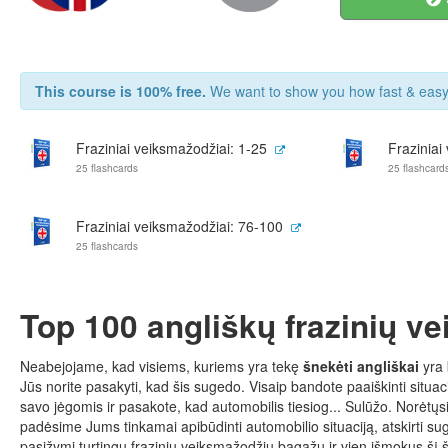
This course is 100% free.
We want to show you how fast & easy 
Fraziniai veiksmažodžiai: 1-25
Fraziniai
25 flashcards
25 flashcard
Fraziniai veiksmažodžiai: 76-100
25 flashcards
Top 100 angliškų frazinių v
Neabejojame, kad visiems, kuriems yra tekę
šnekėti angliškai
yra 
Jūs norite pasakyti, kad šis sugedo. Visaip bandote paaiškinti situac
savo jėgomis ir pasakote, kad automobilis tiesiog... Sulūžo. Norėtų
padėsime Jums tinkamai apibūdinti automobilio situaciją, atskirti su
pasižymi turtingu frazinių veiksmažodžių bagažu ir vien išmokus šį 