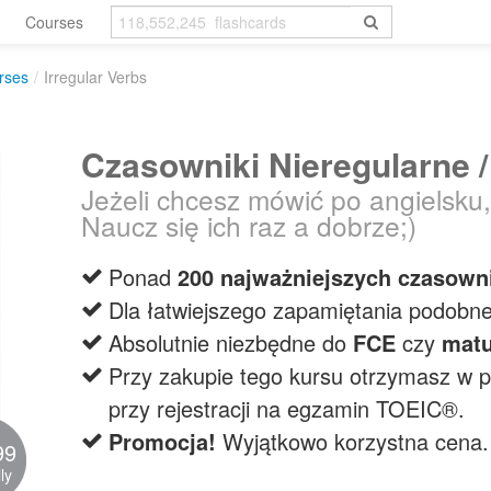
Courses
rses
/
Irregular Verbs
Czasowniki Nieregularne /
Jeżeli chcesz mówić po angielsku,
Naucz się ich raz a dobrze;)
Ponad
200 najważniejszych czasow
Dla łatwiejszego zapamiętania podobne
Absolutnie niezbędne do
FCE
czy
matu
Przy zakupie tego kursu otrzymasz w 
przy rejestracji na egzamin TOEIC®.
Promocja!
Wyjątkowo korzystna cena.
99
ly