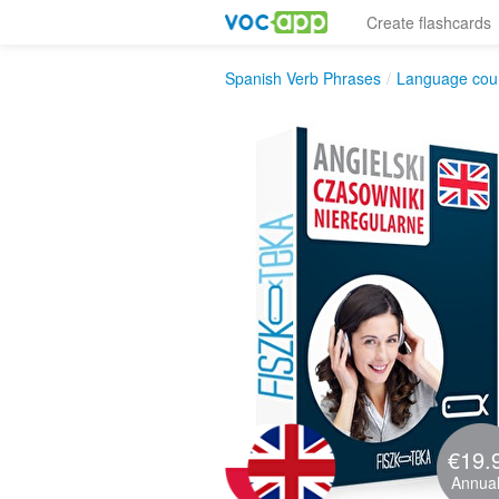
Create flashcards
Spanish Verb Phrases
/
Language cou
€19.
Annual