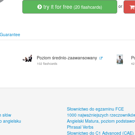
try it for free
or
(20 flashcards)
Guarantee
Poziom średnio-zaawansowany
P
102 flashcards
42
Słownictwo do egzaminu FCE
h słów
1000 najważniejszych rzeczowników
o angielsku
Angielski Matura, poziom podstaw
Phrasal Verbs
Słownictwo do C1 Advanced (CAE)