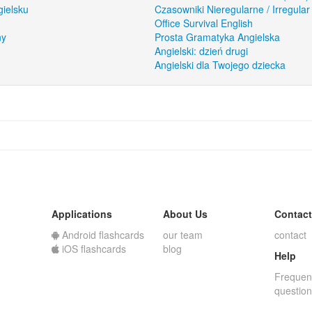
gielsku
Czasowniki Nieregularne / Irregular
Office Survival English
ny
Prosta Gramatyka Angielska
Angielski: dzień drugi
Angielski dla Twojego dziecka
Applications
About Us
Contact
Android flashcards
our team
contact
iOS flashcards
blog
Help
Frequen
questio