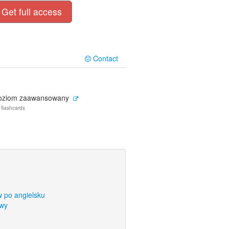
Get full access
Contact
oziom zaawansowany
 flashcards
 po angielsku
owy