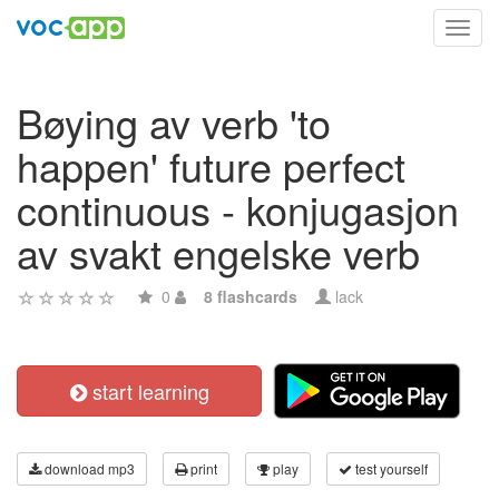
Toggl
navig
Bøying av verb 'to
happen' future perfect
continuous - konjugasjon
av svakt engelske verb
0
8 flashcards
lack
start learning
download mp3
print
play
test yourself