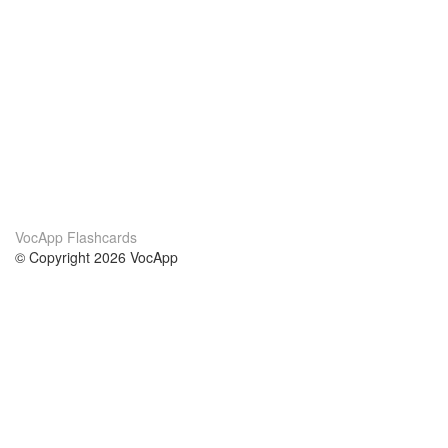
VocApp Flashcards
© Copyright 2026 VocApp
02-798 Mielczarskiego 8/58
Warsaw, Poland (EU)