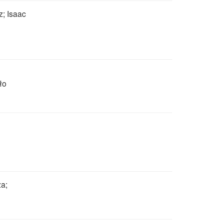
z; Isaac
ło
za;