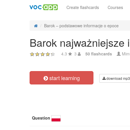
Create flashcards
Courses
Barok – podstawowe informacje o epoce
Barok najważniejsze 
4.3
3
50 flashcards
Mimi
start learning
download mp3
Question