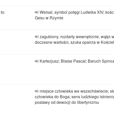
to:
Wersal, symbol potęgi Ludwika XIV; kości
Gesu w Rzymie
zagubiony, rozdarty wewnętrznie, wątpi 
doczesne wartości, szuka oparcia w Koście
Kartezjusz; Blaise Pascal; Baruch Spino
miejsce człowieka we wszechświecie; s
człowieka do Boga; sens ludzkiego istnieni
postawy od dewocji do libertynizmu