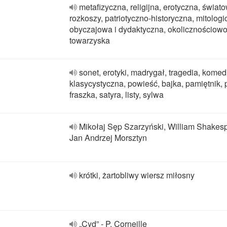
metafizyczna, religijna, erotyczna, świat
rozkoszy, patriotyczno-historyczna, mitologi
obyczajowa i dydaktyczna, okolicznościowo
towarzyska
sonet, erotyki, madrygał, tragedia, komed
klasycystyczna, powieść, bajka, pamiętnik,
fraszka, satyra, listy, sylwa
Mikołaj Sęp Szarzyński, William Shakes
Jan Andrzej Morsztyn
krótki, żartobliwy wiersz miłosny
„Cyd” - P. Corneille