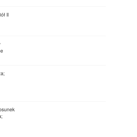
ół Il
w
le
za;
tosunek
a;