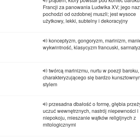
prądem, który powstał pod koniec barok
Francji za panowania Ludwika XV; jego na
pochodzi od ozdobnej muszli; jest wysoce
użytkowy, lekki, subtelny i dekoracyjny
konceptyzm, gongoryzm, marinizm, mani
wykwintność, klasycyzm francuski, sarmaty
twórcą marinizmu, nurtu w poezji baroku,
charakteryzującego się bardzo kunsztowny
stylem
przesadna dbałość o formę, głębia przeży
uczuć wewnętrznych, nastrój niepewności i
niepokoju, mieszanie wątków religijnych z
mitologicznymi