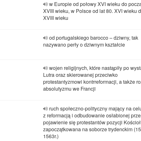
w Europie od połowy XVI wieku do pocz
XVIII wieku, w Polsce od lat 80. XVI wieku d
XVIII wieku
od portugalskiego barocco – dziwny, tak
nazywano perły o dziwnym kształcie
wojen religijnych, które nastąpiły po wys
Lutra oraz skierowanej przeciwko
protestantyzmowi kontrreformacji, a także r
absolutyzmu we Francji
ruch społeczno-polityczny mający na cel
z reformacją i odbudowanie osłabionej prze
pojawienie się protestantów pozycji Kościoł
zapoczątkowana na soborze trydenckim (15
1563r.)