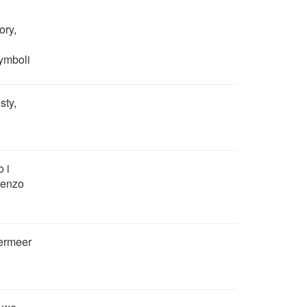
ory,
symboli
sty,
 i
renzo
ermeer