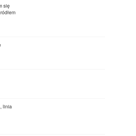
m się
źródłem
e
 linia