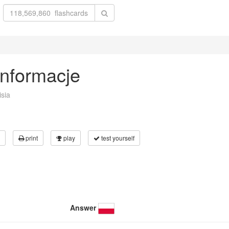
informacje
sia
print
play
test yourself
Answer