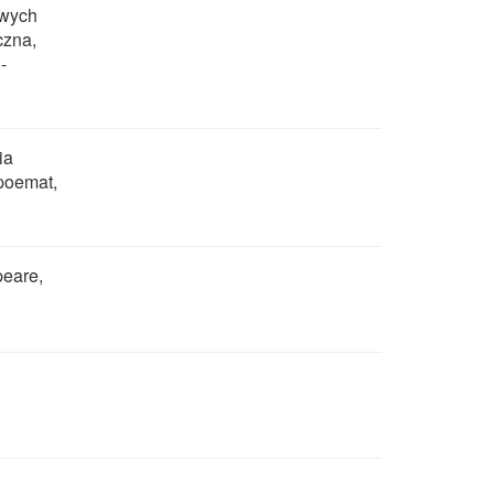
owych
czna,
-
ia
 poemat,
peare,