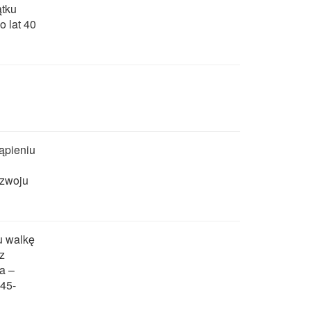
ątku
o lat 40
tąpieniu
ozwoju
u walkę
z
a –
45-