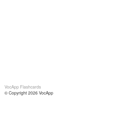
VocApp Flashcards
© Copyright 2026 VocApp
02-798 Mielczarskiego 8/58
Warsaw, Poland (EU)