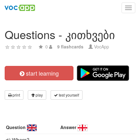
Toggl
navig
Questions - კითხვები
0
9 flashcards
VocApp
start learning
print
play
test yourself
Question
Answer
Where?