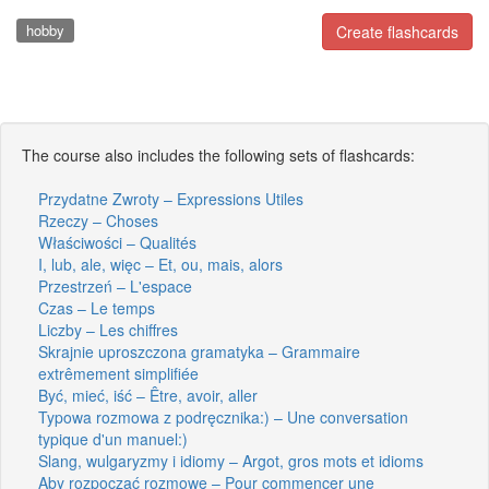
hobby
Create flashcards
The course also includes the following sets of flashcards:
Przydatne Zwroty – Expressions Utiles
Rzeczy – Choses
Właściwości – Qualités
I, lub, ale, więc – Et, ou, mais, alors
Przestrzeń – L'espace
Czas – Le temps
Liczby – Les chiffres
Skrajnie uproszczona gramatyka – Grammaire
extrêmement simplifiée
Być, mieć, iść – Être, avoir, aller
Typowa rozmowa z podręcznika:) – Une conversation
typique d'un manuel:)
Slang, wulgaryzmy i idiomy – Argot, gros mots et idioms
Aby rozpocząć rozmowę – Pour commencer une