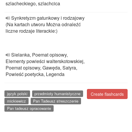
szlacheckiego, szlachcica
Synkretyzm gatunkowy i rodzajowy
(Na kartach utworu Można odnaleźć
liczne rodzaje literackie:)
Sielanka, Poemat opisowy,
Elementy powieści walterskotowskiej,
Poemat opisowy, Gawęda, Satyra,
Powieść poetycka, Legenda
język polski
przedmioty humanistyczne
Create flashcards
mickiewicz
Pan Tadeusz streszczenie
Pan tadeusz opracowanie