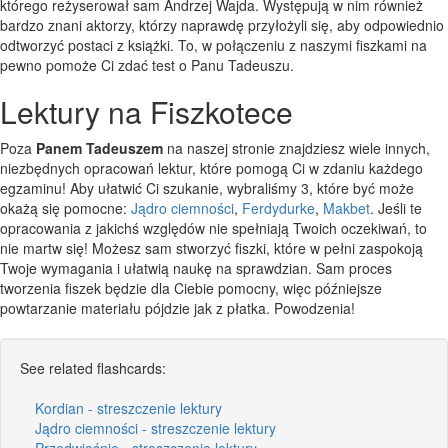
którego reżyserował sam Andrzej Wajda. Występują w nim również
bardzo znani aktorzy, którzy naprawdę przyłożyli się, aby odpowiednio
odtworzyć postaci z książki. To, w połączeniu z naszymi fiszkami na
pewno pomoże Ci zdać test o Panu Tadeuszu.
Lektury na Fiszkotece
Poza
Panem Tadeuszem
na naszej stronie znajdziesz wiele innych,
niezbędnych opracowań lektur, które pomogą Ci w zdaniu każdego
egzaminu! Aby ułatwić Ci szukanie, wybraliśmy 3, które być może
okażą się pomocne:
Jądro ciemności
,
Ferdydurke
,
Makbet
. Jeśli te
opracowania z jakichś względów nie spełniają Twoich oczekiwań, to
nie martw się! Możesz sam stworzyć fiszki, które w pełni zaspokoją
Twoje wymagania i ułatwią naukę na sprawdzian. Sam proces
tworzenia fiszek będzie dla Ciebie pomocny, więc późniejsze
powtarzanie materiału pójdzie jak z płatka. Powodzenia!
See related flashcards:
Kordian - streszczenie lektury
Jądro ciemności - streszczenie lektury
Przedwiośnie - streszczenie lektury