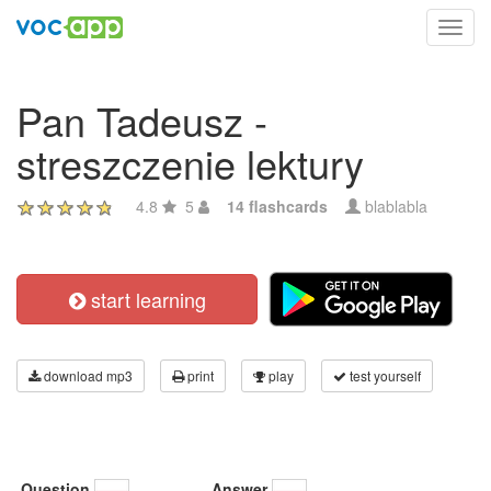
Toggl
navig
Pan Tadeusz -
streszczenie lektury
4.8
5
14 flashcards
blablabla
start learning
download mp3
print
play
test yourself
Question
Answer