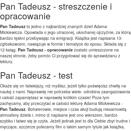
Pan Tadeusz - streszczenie i
opracowanie
Pan Tadeusz
to jedno z najbardziej znanych dzieł Adama
Mickiewicza. Opowiada o jego utraconej, ukochanej ojczyźnie, za którą
bardzo tęskni przebywając na emigracji. Książka jest napisana 13-
zgłoskowcem, nawiązuje w formie i tematyce do eposu. Składa się z
12 ksiąg.
Pan Tadeusz - opracowanie
zostało umieszczone na
naszej stronie, żeby pomóc Ci przygotować się do sprawdzianu z
lektury.
Pan Tadeusz - test
Okaże się on łatwiejszy, niż myślisz, jeżeli tylko poświęcisz chwilę na
naukę z nami. Naprawdę nie potrzeba wiele- odrobina zaangażowania
i całość zapamiętasz w naprawdę krótkim czasie! Poza tym
zachęcamy, aby przeczytać w całości lekturę Adama Mickiewicza -
Pan Tadeusz
. Bohaterowie, miejsce i czas akcji budują niesamowitą
atmosferę dzieła i, mimo iż napisane jest ono wierszem, bardzo
szybko i łatwo się je czyta. Jeżeli jednak jest to dla Ciebie zbyt trudne i
męczące, szczerze polecamy film o takim samym tytule jak książka,