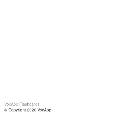
VocApp Flashcards
© Copyright 2026 VocApp
02-798 Mielczarskiego 8/58
Warsaw, Poland (EU)