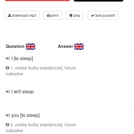
download mp3
print
play
test yourself
Question
Answer
I [to sleep]
1. osoba liczby pojedynczej, future,
indicative
I will sleep
you [to sleep]
2. osoba liczby pojedynczej, future,
indicative