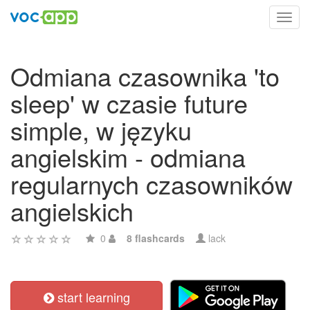
Toggl
navig
Odmiana czasownika 'to
sleep' w czasie future
simple, w języku
angielskim - odmiana
regularnych czasowników
angielskich
0
8 flashcards
lack
start learning