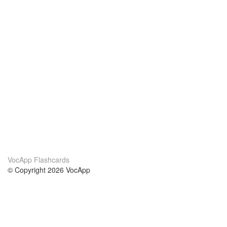
VocApp Flashcards
© Copyright 2026 VocApp
02-798 Mielczarskiego 8/58
Warsaw, Poland (EU)