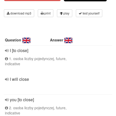
download mp3
print
play
test yourself
Question
Answer
I [to close]
1. osoba liczby pojedynczej, future,
indicative
I will close
you [to close]
2. osoba liczby pojedynczej, future,
indicative