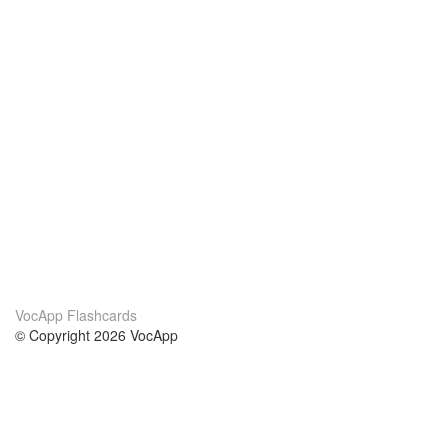
VocApp Flashcards
© Copyright 2026 VocApp
02-798 Mielczarskiego 8/58
Warsaw, Poland (EU)