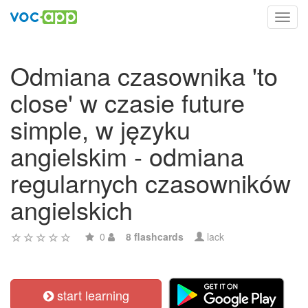
Toggl
navig
Odmiana czasownika 'to
close' w czasie future
simple, w języku
angielskim - odmiana
regularnych czasowników
angielskich
0
8 flashcards
lack
start learning