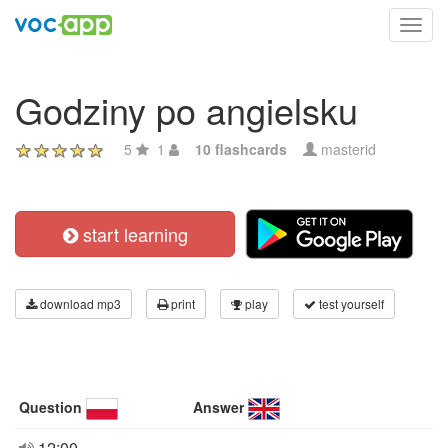
Toggl
navig
Godziny po angielsku
5
1
10 flashcards
masterid
start learning
download mp3
print
play
test yourself
Question
Answer
12:00