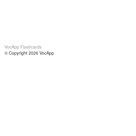
VocApp Flashcards
© Copyright 2026 VocApp
02-798 Mielczarskiego 8/58
Warsaw, Poland (EU)
About Us
Conditions
our team
100% guarantee