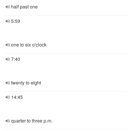
half past one
5:59
one to six o'clock
7:40
twenty to eight
14:45
quarter to three p.m.