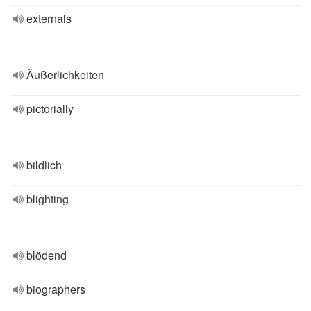
externals
Äußerlichkeiten
pictorially
bildlich
blighting
blödend
biographers