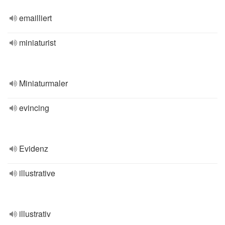
emailliert
miniaturist
Miniaturmaler
evincing
Evidenz
illustrative
illustrativ