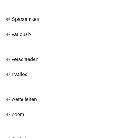
Sparsamkeit
variously
verschieden
rivalled
wetteiferten
poem