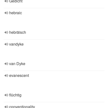
Gedicht
hebraic
hebräisch
vandyke
van Dyke
evanescent
flüchtig
conventionality