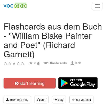
Toggl
navig
Flashcards aus dem Buch
- "William Blake Painter
and Poet" (Richard
Garnett)
0
101 flashcards
lack
start learning
download mp3
print
play
test yourself