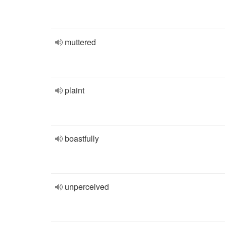
muttered
plaint
boastfully
unperceived