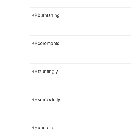
burnishing
cerements
tauntingly
sorrowfully
undutiful