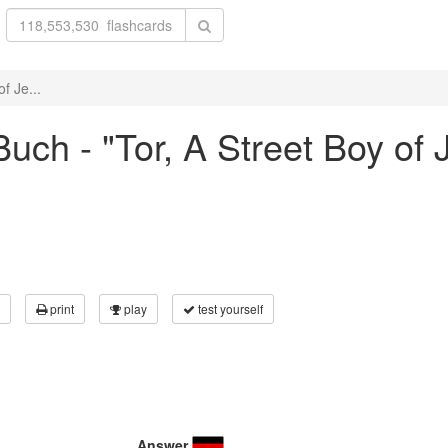
f Je...
uch - "Tor, A Street Boy of 
print
play
test yourself
Answer