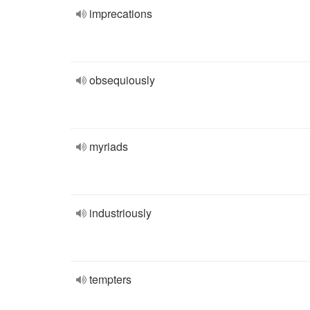
imprecations
obsequiously
myriads
industriously
tempters