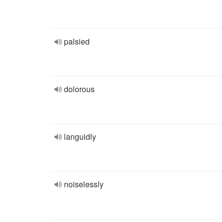
palsied
dolorous
languidly
noiselessly