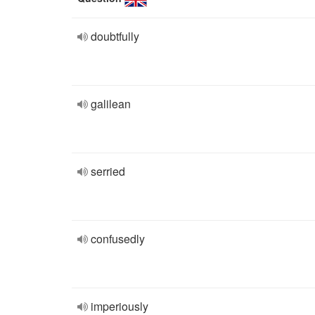
doubtfully
galilean
serried
confusedly
imperiously