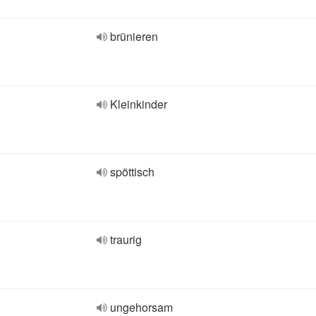
brünieren
Kleinkinder
spöttisch
traurig
ungehorsam