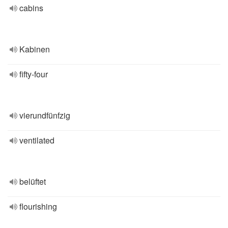
cabins
Kabinen
fifty-four
vierundfünfzig
ventilated
belüftet
flourishing