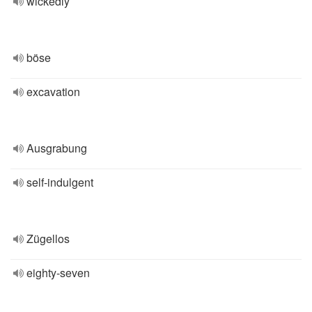
wickedly
böse
excavation
Ausgrabung
self-indulgent
Zügellos
eighty-seven