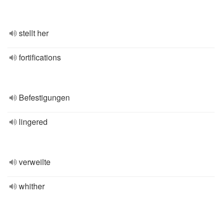
stellt her
fortifications
Befestigungen
lingered
verweilte
whither