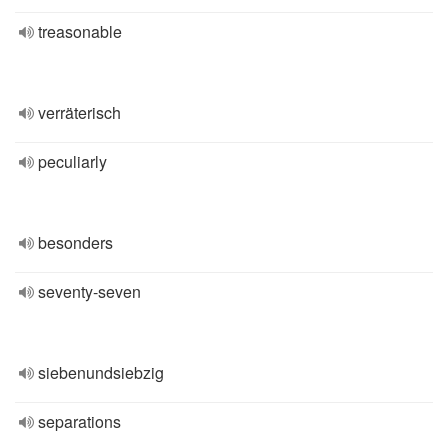
treasonable
verräterisch
peculiarly
besonders
seventy-seven
siebenundsiebzig
separations