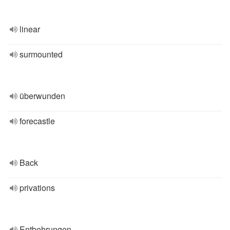
linear
surmounted
überwunden
forecastle
Back
privations
Entbehrungen