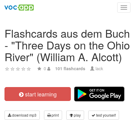
Toggl
navig
Flashcards aus dem Buch
- "Three Days on the Ohio
River" (William A. Alcott)
0
101 flashcards
lack
start learning
download mp3
print
play
test yourself