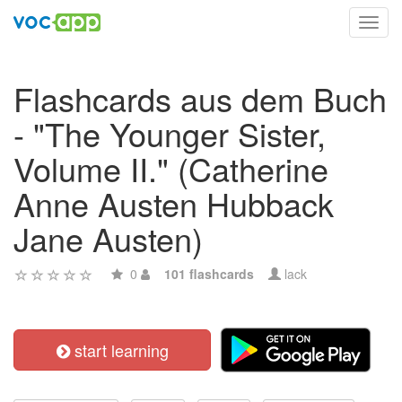
Toggl
navig
Flashcards aus dem Buch
- "The Younger Sister,
Volume II." (Catherine
Anne Austen Hubback
Jane Austen)
0
101 flashcards
lack
start learning