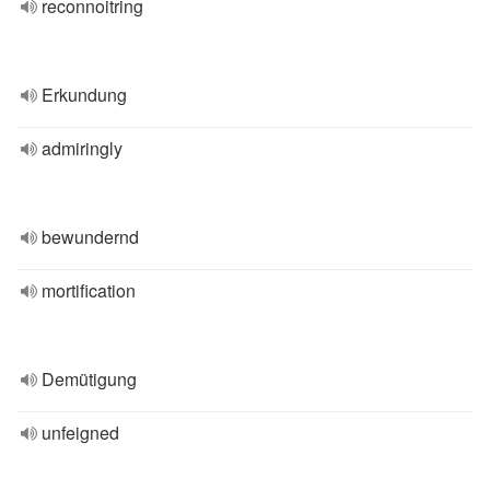
reconnoitring
Erkundung
admiringly
bewundernd
mortification
Demütigung
unfeigned