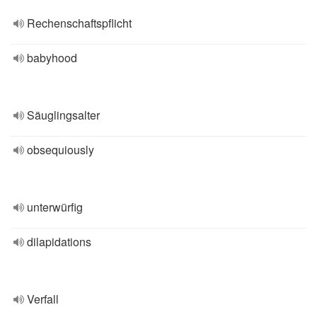
Rechenschaftspflicht
babyhood
Säuglingsalter
obsequiously
unterwürfig
dilapidations
Verfall