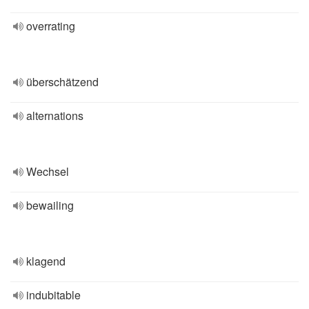
overrating
überschätzend
alternations
Wechsel
bewailing
klagend
indubitable