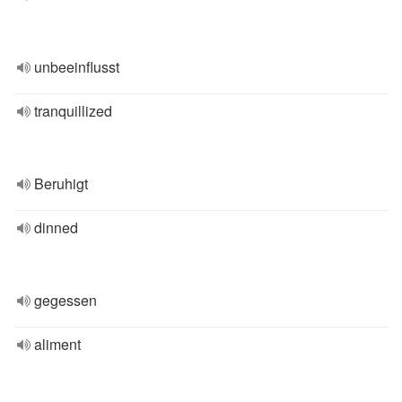
unbeeinflusst
tranquillized
Beruhigt
dinned
gegessen
aliment