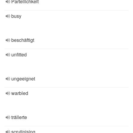
Parteilichkeit
busy
beschäftigt
unfitted
ungeeignet
warbled
trällerte
scrutinising