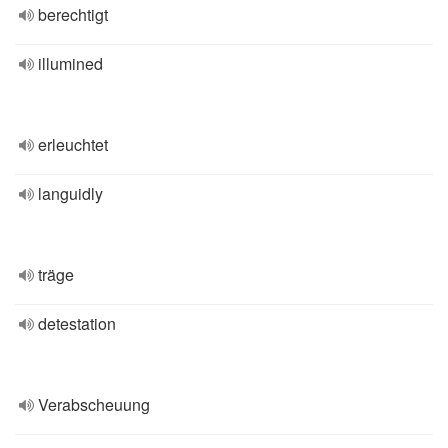
berechtigt
illumined
erleuchtet
languidly
träge
detestation
Verabscheuung