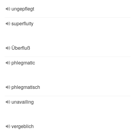
ungepflegt
superfluity
Überfluß
phlegmatic
phlegmatisch
unavailing
vergeblich