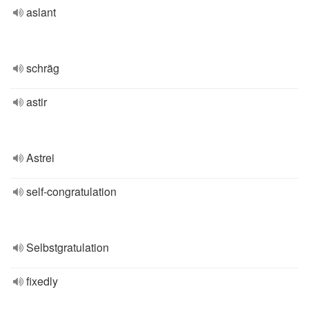
aslant
schräg
astir
Astrei
self-congratulation
Selbstgratulation
fixedly