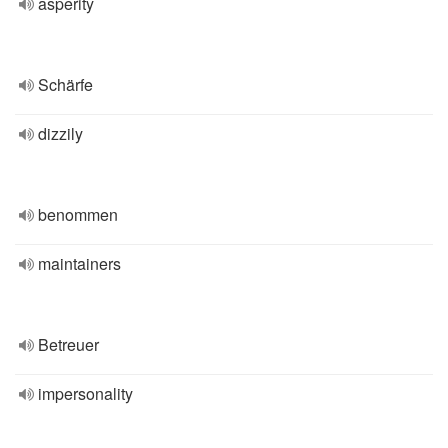
asperity
Schärfe
dizzily
benommen
maintainers
Betreuer
impersonality