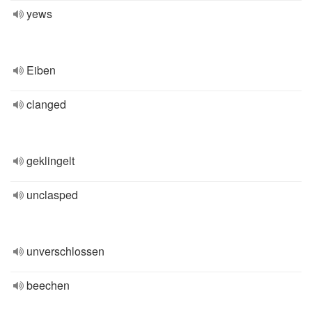
yews
Eiben
clanged
geklingelt
unclasped
unverschlossen
beechen