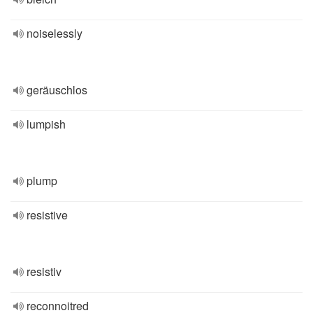
noiselessly
geräuschlos
lumpish
plump
resistive
resistiv
reconnoitred