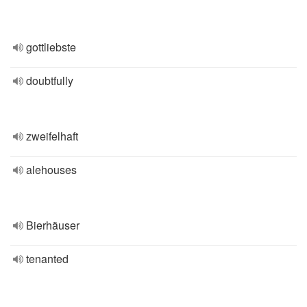
gottliebste
doubtfully
zweifelhaft
alehouses
Bierhäuser
tenanted