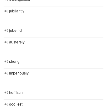
jubilantly
jubelnd
austerely
streng
imperiously
herrisch
godliest