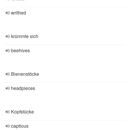
writhed
krümmte sich
beehives
Bienenstöcke
headpieces
Kopfstücke
captious