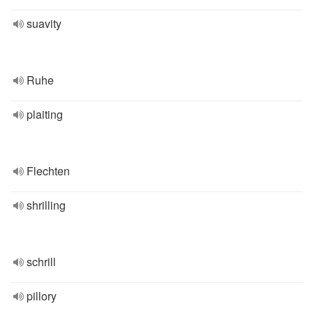
suavity
Ruhe
plaiting
Flechten
shrilling
schrill
pillory