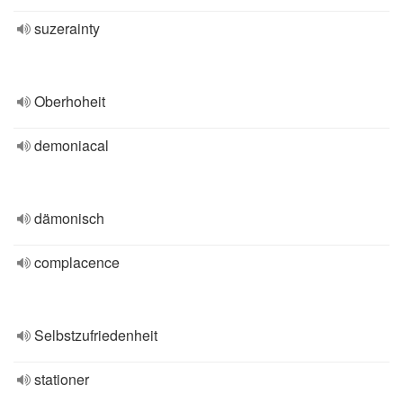
suzerainty
Oberhoheit
demoniacal
dämonisch
complacence
Selbstzufriedenheit
stationer