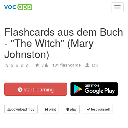
Toggl
navig
Flashcards aus dem Buch
- "The Witch" (Mary
Johnston)
0
101 flashcards
lack
start learning
download mp3
print
play
test yourself