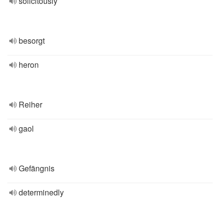
solicitously
besorgt
heron
Reiher
gaol
Gefängnis
determinedly