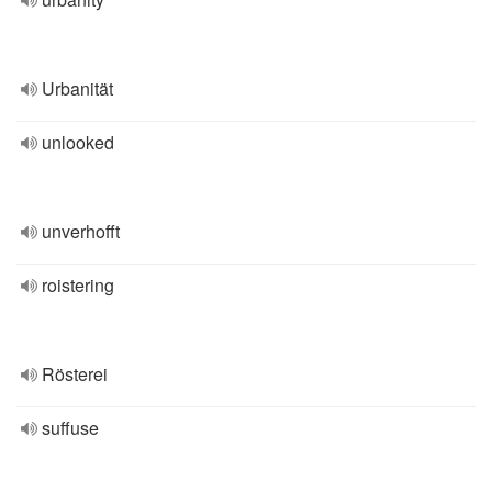
Urbanität
unlooked
unverhofft
roistering
Rösterei
suffuse