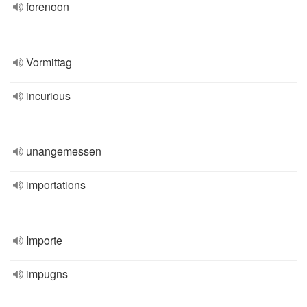
forenoon
Vormittag
incurious
unangemessen
importations
Importe
impugns