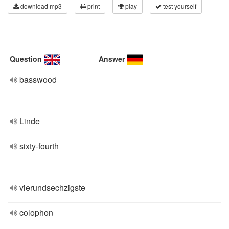
download mp3
print
play
test yourself
Question
Answer
basswood
Linde
sixty-fourth
vierundsechzigste
colophon