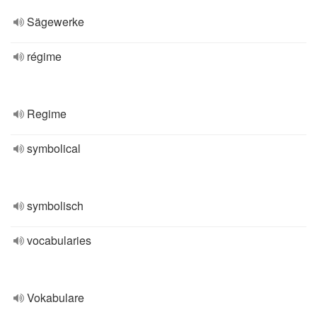
Sägewerke
régime
Regime
symbolical
symbolisch
vocabularies
Vokabulare