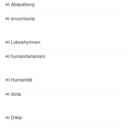
Abspaltung
encomiums
Lobeshymnen
humanitarianism
Humanität
dicta
Dikta