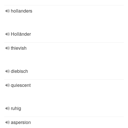
hollanders
Holländer
thievish
diebisch
quiescent
ruhig
aspersion