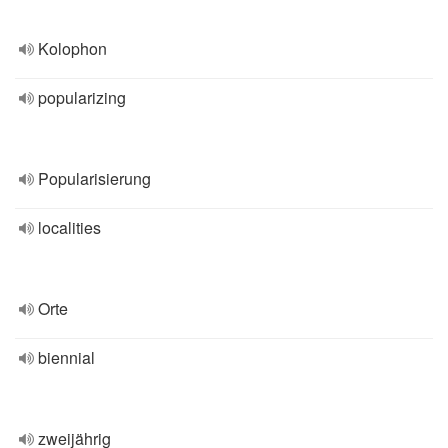
Kolophon
popularizing
Popularisierung
localities
Orte
biennial
zweijährig