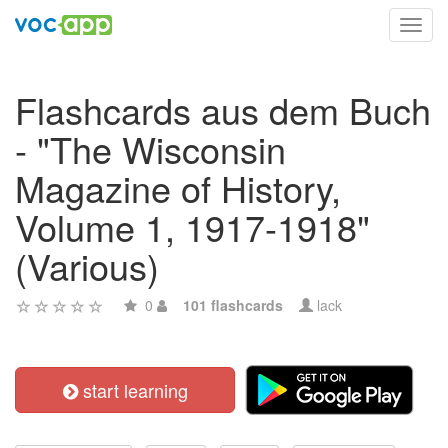
Toggl
navig
Flashcards aus dem Buch
- "The Wisconsin
Magazine of History,
Volume 1, 1917-1918"
(Various)
0
101 flashcards
lack
start learning