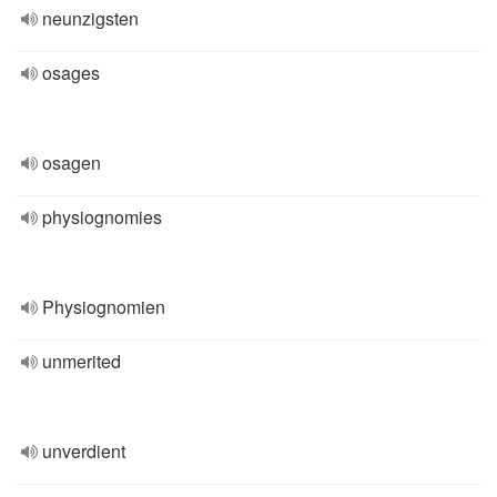
neunzigsten
osages
osagen
physiognomies
Physiognomien
unmerited
unverdient