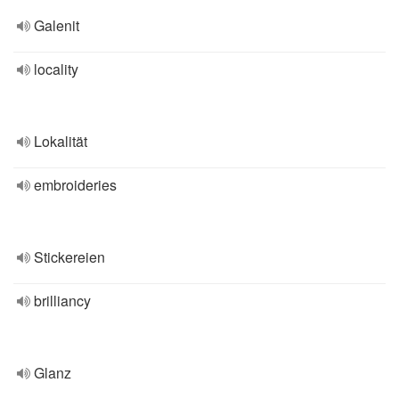
Galenit
locality
Lokalität
embroideries
Stickereien
brilliancy
Glanz