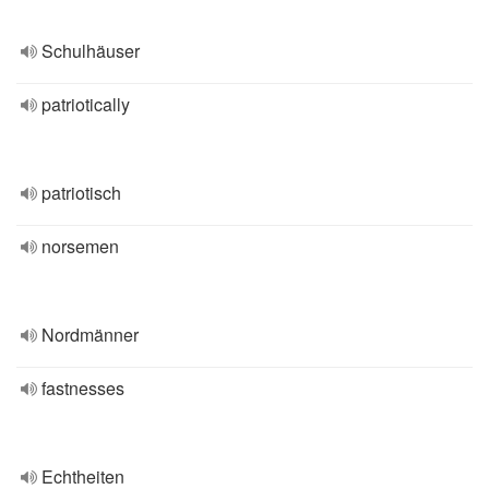
Schulhäuser
patriotically
patriotisch
norsemen
Nordmänner
fastnesses
Echtheiten