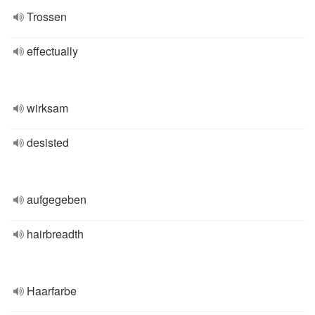
Trossen
effectually
wirksam
desisted
aufgegeben
hairbreadth
Haarfarbe