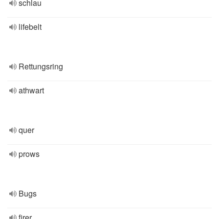
schlau
lifebelt
Rettungsring
athwart
quer
prows
Bugs
firer