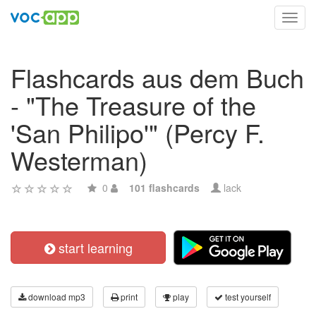
Toggl
navig
Flashcards aus dem Buch
- "The Treasure of the
'San Philipo'" (Percy F.
Westerman)
0
101 flashcards
lack
start learning
download mp3
print
play
test yourself