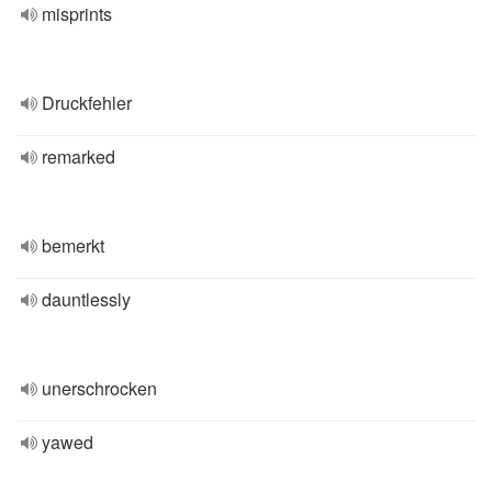
misprints
Druckfehler
remarked
bemerkt
dauntlessly
unerschrocken
yawed