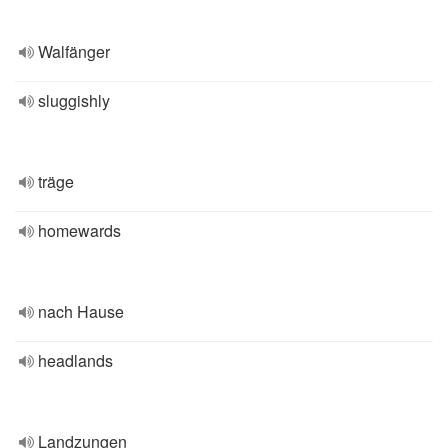
Walfänger
sluggishly
träge
homewards
nach Hause
headlands
Landzungen