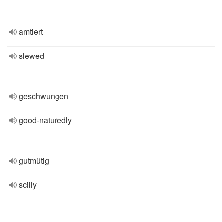
amtiert
slewed
geschwungen
good-naturedly
gutmütig
scilly