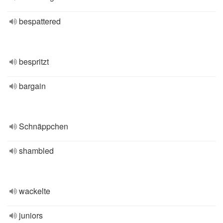
bespattered
bespritzt
bargain
Schnäppchen
shambled
wackelte
juniors