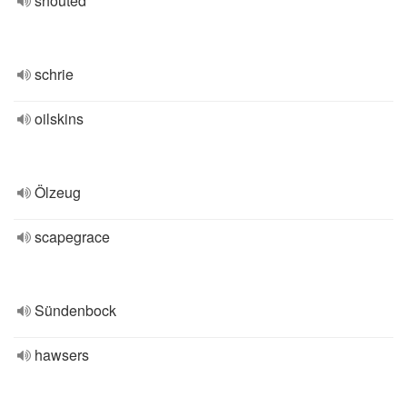
shouted
schrie
oilskins
Ölzeug
scapegrace
Sündenbock
hawsers