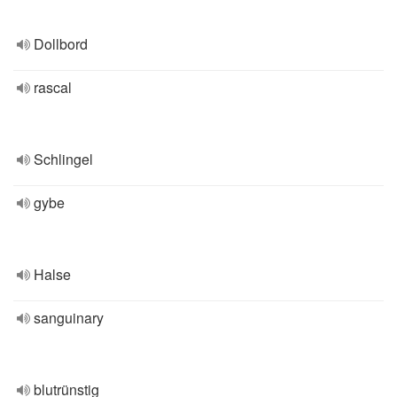
Dollbord
rascal
Schlingel
gybe
Halse
sanguinary
blutrünstig