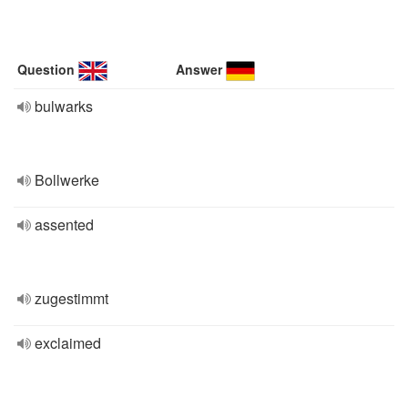
Question
Answer
bulwarks
Bollwerke
assented
zugestimmt
exclaimed