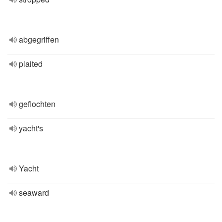
abgegriffen
plaited
geflochten
yacht's
Yacht
seaward