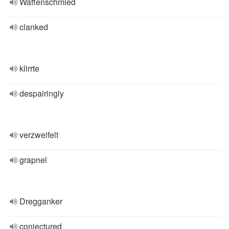
Waffenschmied
clanked
klirrte
despairingly
verzweifelt
grapnel
Dregganker
conjectured