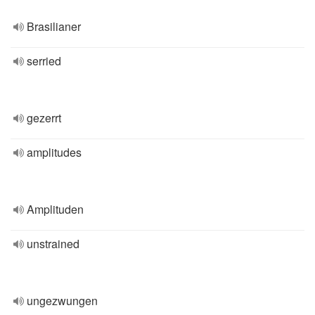
Brasilianer
serried
gezerrt
amplitudes
Amplituden
unstrained
ungezwungen