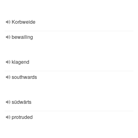
Korbweide
bewailing
klagend
southwards
südwärts
protruded