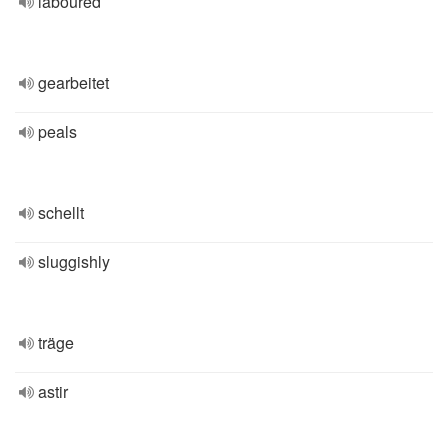
laboured
gearbeitet
peals
schellt
sluggishly
träge
astir