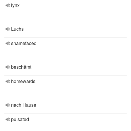
lynx
Luchs
shamefaced
beschämt
homewards
nach Hause
pulsated