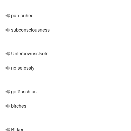
puh-puhed
subconsciousness
Unterbewusstsein
noiselessly
geräuschlos
birches
Birken