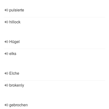
pulsierte
hillock
Hügel
elks
Elche
brokenly
gebrochen