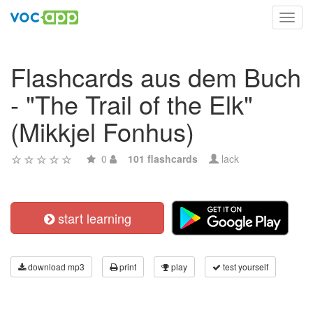
Toggl
navig
Flashcards aus dem Buch
- "The Trail of the Elk"
(Mikkjel Fonhus)
0
101 flashcards
lack
start learning
download mp3
print
play
test yourself