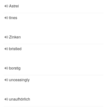
Astrei
tines
Zinken
bristled
borstig
unceasingly
unaufhörlich