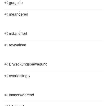
gurgelte
meandered
mäandriert
revivalism
Erweckungsbewegung
everlastingly
immerwährend