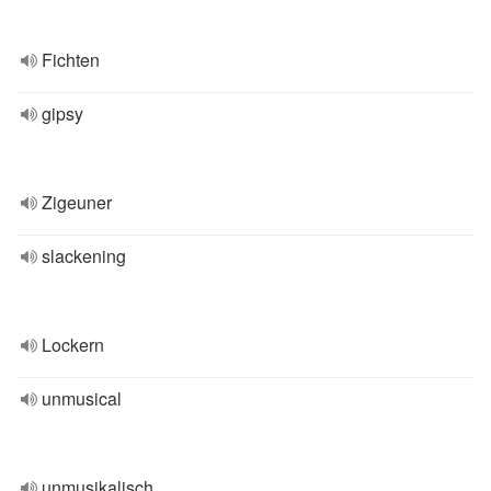
Fichten
gipsy
Zigeuner
slackening
Lockern
unmusical
unmusikalisch