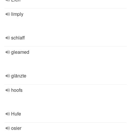
limply
schlaff
gleamed
glänzte
hoofs
Hufe
osier