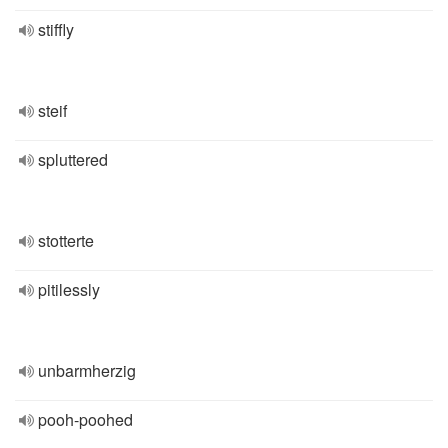
stiffly
steif
spluttered
stotterte
pitilessly
unbarmherzig
pooh-poohed