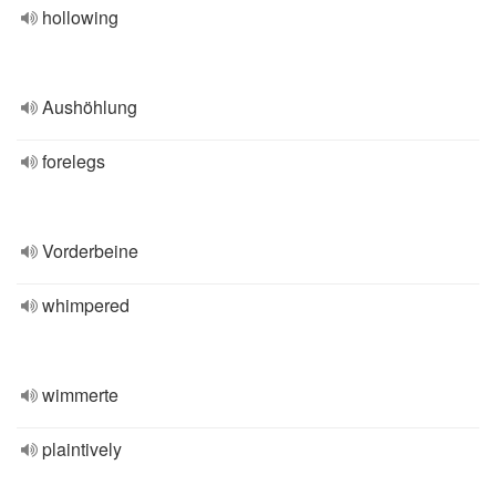
hollowing
Aushöhlung
forelegs
Vorderbeine
whimpered
wimmerte
plaintively