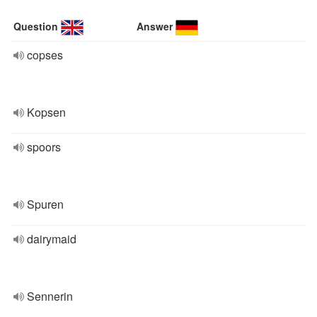
Question
Answer
copses
Kopsen
spoors
Spuren
dairymaid
Sennerin