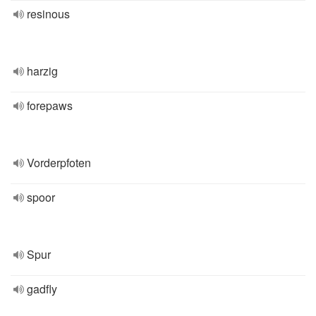
resinous
harzig
forepaws
Vorderpfoten
spoor
Spur
gadfly