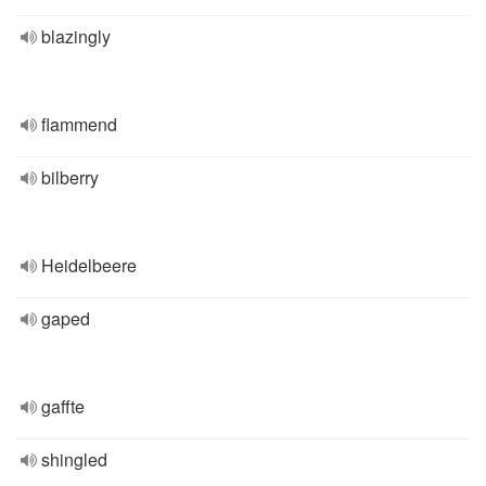
blazingly
flammend
bilberry
Heidelbeere
gaped
gaffte
shingled