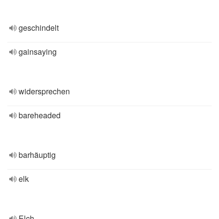
geschindelt
gainsaying
widersprechen
bareheaded
barhäuptig
elk
Elch