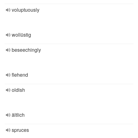
voluptuously
wollüstig
beseechingly
flehend
oldish
ältlich
spruces