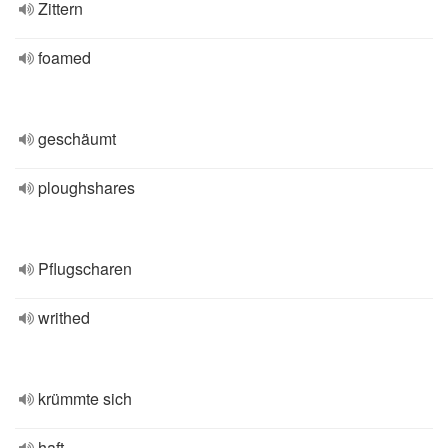
Zittern
foamed
geschäumt
ploughshares
Pflugscharen
writhed
krümmte sich
haft