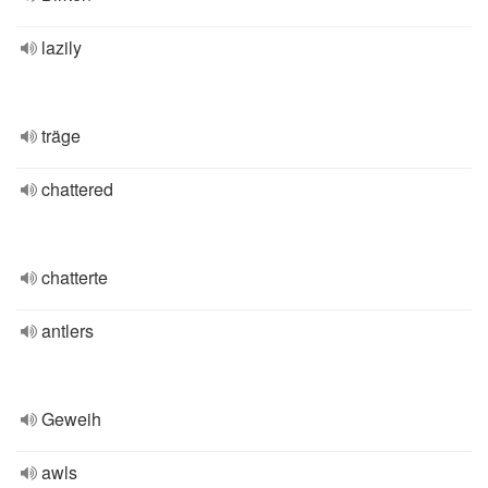
lazily
träge
chattered
chatterte
antlers
Geweih
awls