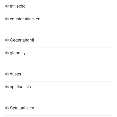
mitleidig
counter-attacked
Gegenangriff
gloomily
düster
spiritualists
Spiritualisten