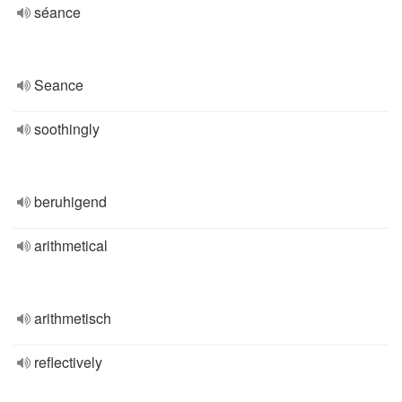
séance
Seance
soothingly
beruhigend
arithmetical
arithmetisch
reflectively