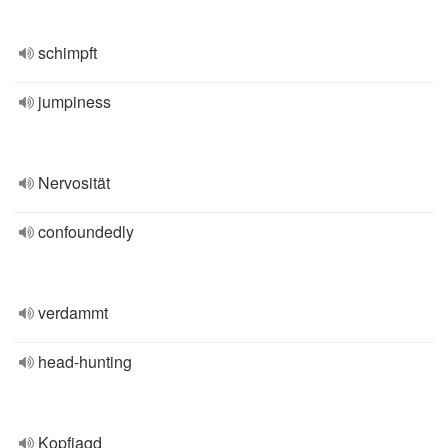
schimpft
jumpiness
Nervosität
confoundedly
verdammt
head-hunting
Kopfjagd