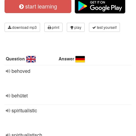
start learning
download mp3
print
play
test yourself
Question
Answer
behoved
behütet
spiritualistic
spiritualistisch