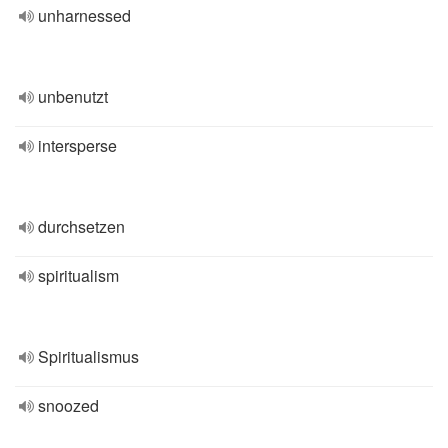
unharnessed
unbenutzt
intersperse
durchsetzen
spiritualism
Spiritualismus
snoozed