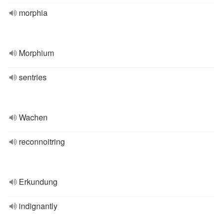
morphia
Morphium
sentries
Wachen
reconnoitring
Erkundung
indignantly