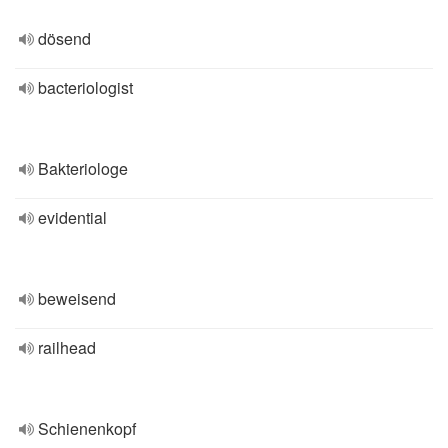
dösend
bacteriologist
Bakteriologe
evidential
beweisend
railhead
Schienenkopf