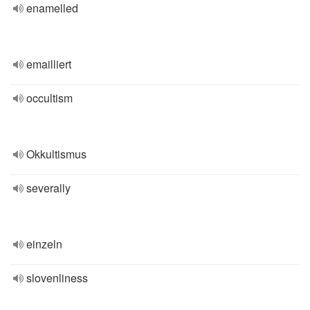
enamelled
emailliert
occultism
Okkultismus
severally
einzeln
slovenliness