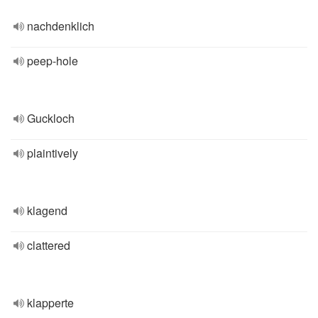
nachdenklich
peep-hole
Guckloch
plaintively
klagend
clattered
klapperte