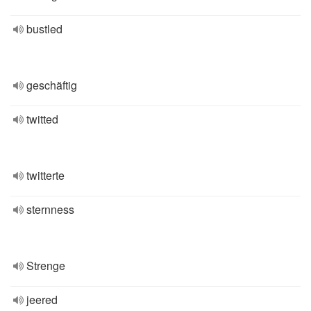
bustled
geschäftig
twitted
twitterte
sternness
Strenge
jeered