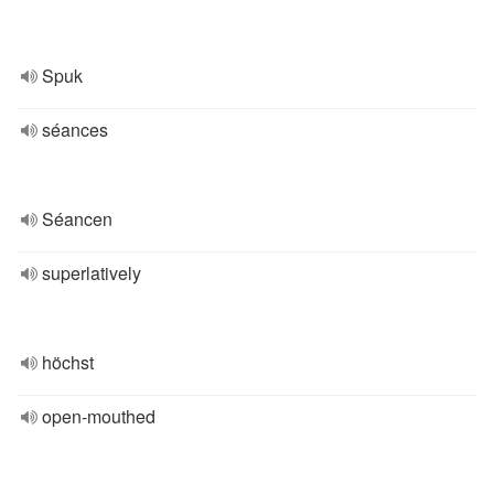
Spuk
séances
Séancen
superlatively
höchst
open-mouthed