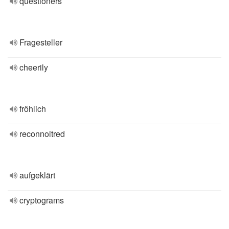
questioners
Fragesteller
cheerily
fröhlich
reconnoitred
aufgeklärt
cryptograms