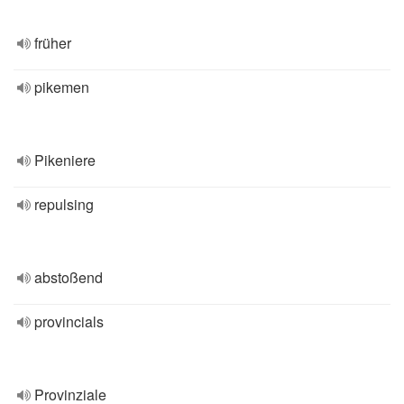
früher
pikemen
Pikeniere
repulsing
abstoßend
provincials
Provinziale