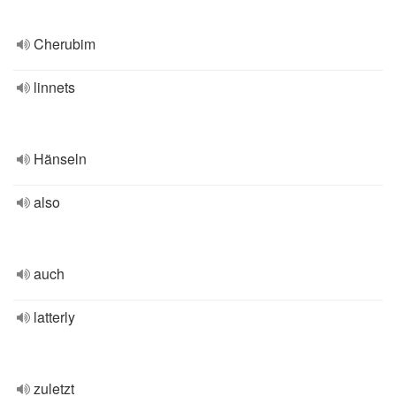
Cherubim
linnets
Hänseln
also
auch
latterly
zuletzt