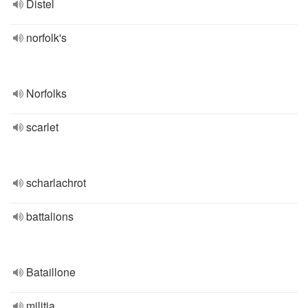
Distel
norfolk's
Norfolks
scarlet
scharlachrot
battalions
Bataillone
militia