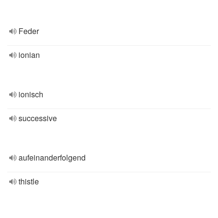
Feder
ionian
ionisch
successive
aufeinanderfolgend
thistle