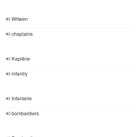
Witwen
chaplains
Kapläne
infantry
Infanterie
bombardiers