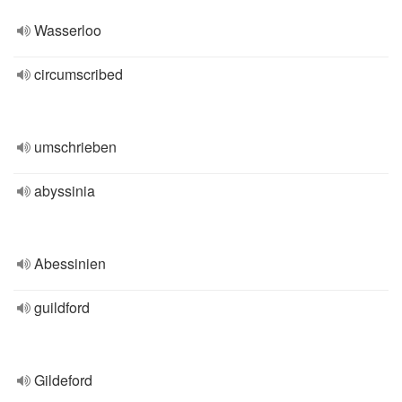
Wasserloo
circumscribed
umschrieben
abyssinia
Abessinien
guildford
Gildeford