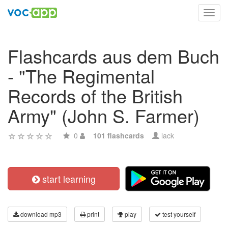
Toggl
navig
Flashcards aus dem Buch
- "The Regimental
Records of the British
Army" (John S. Farmer)
0
101 flashcards
lack
start learning
download mp3
print
play
test yourself