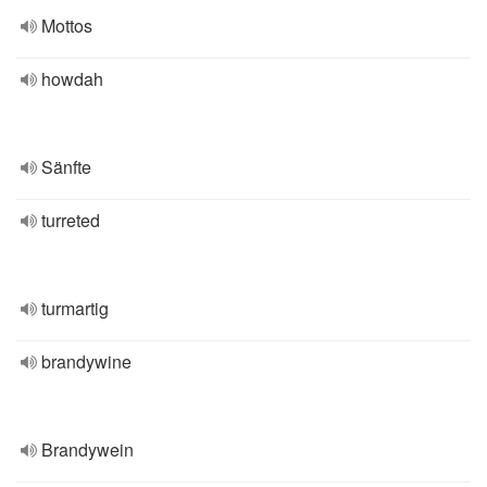
Mottos
howdah
Sänfte
turreted
turmartig
brandywine
Brandywein