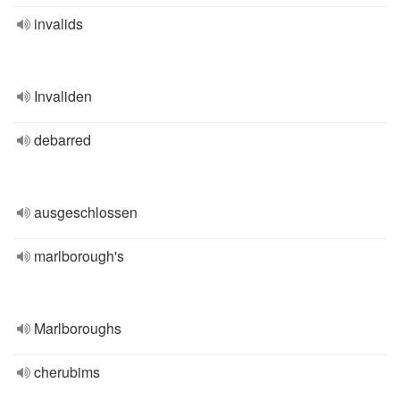
invalids
Invaliden
debarred
ausgeschlossen
marlborough's
Marlboroughs
cherubims