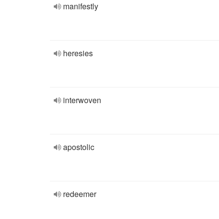
manifestly
heresies
interwoven
apostolic
redeemer