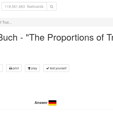
 Trut...
uch - "The Proportions of T
print
play
test yourself
Answer