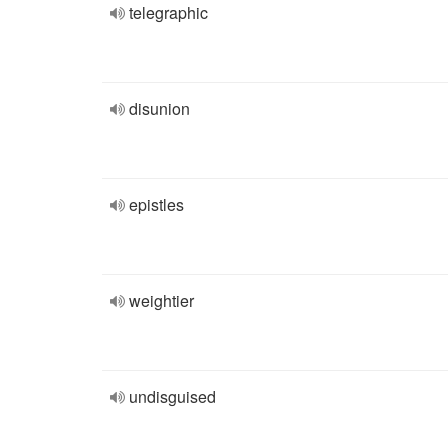
telegraphic
disunion
epistles
weightier
undisguised