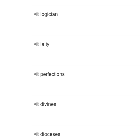
logician
laity
perfections
divines
dioceses