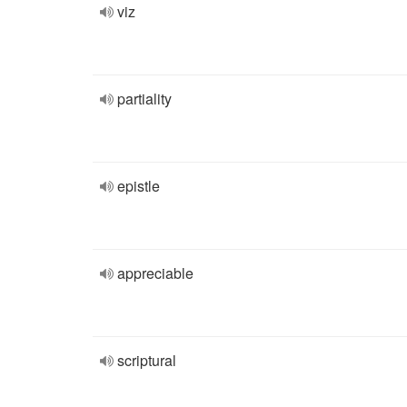
viz
partiality
epistle
appreciable
scriptural