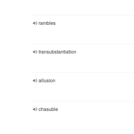
rambles
transubstantiation
allusion
chasuble