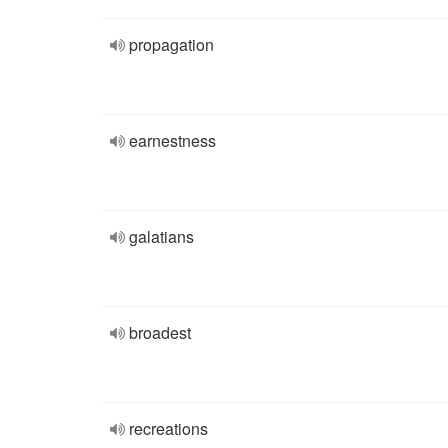
propagation
earnestness
galatians
broadest
recreations