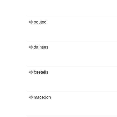
pouted
dainties
foretells
macedon