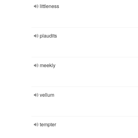
littleness
plaudits
meekly
vellum
tempter