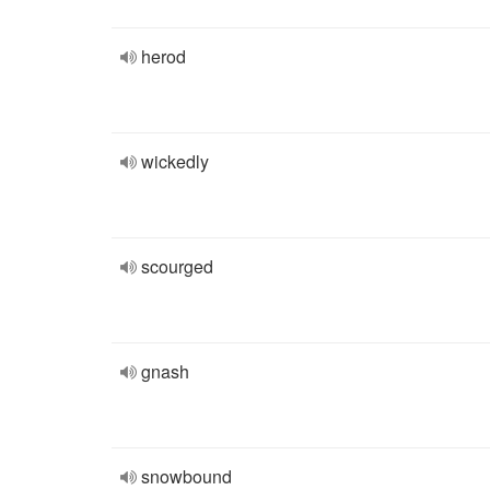
herod
wickedly
scourged
gnash
snowbound