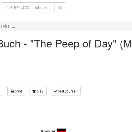
Mrs. ...
uch - "The Peep of Day" (Mr
print
play
test yourself
Answer