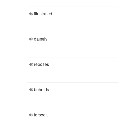
illustrated
daintily
reposes
beholds
forsook