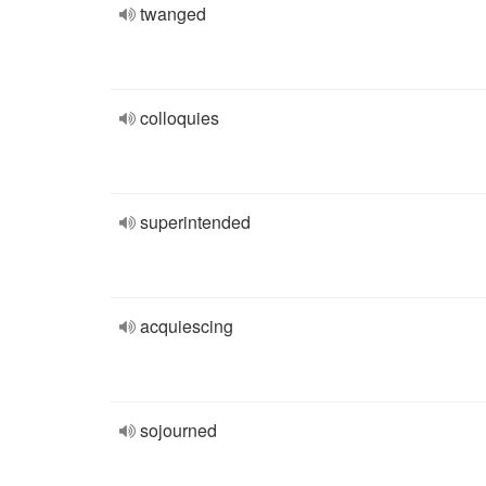
twanged
colloquies
superintended
acquiescing
sojourned