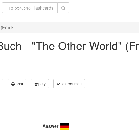
(Frank...
uch - "The Other World" (Fr
print
play
test yourself
Answer