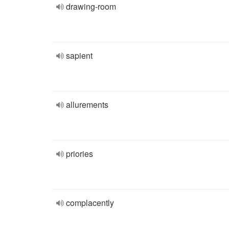
drawing-room
sapient
allurements
priories
complacently