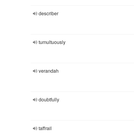
describer
tumultuously
verandah
doubtfully
taffrail