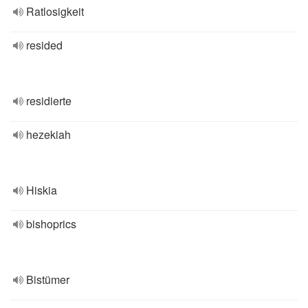
Ratlosigkeit
resided
residierte
hezekiah
Hiskia
bishoprics
Bistümer