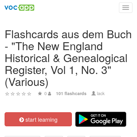
Toggl
navig
Flashcards aus dem Buch
- "The New England
Historical & Genealogical
Register, Vol 1, No. 3"
(Various)
0
101 flashcards
lack
start learning