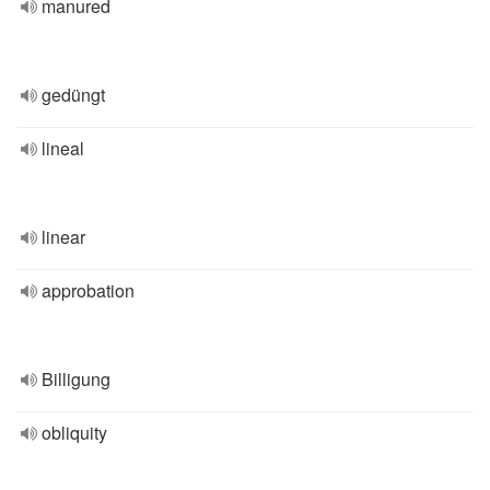
manured
gedüngt
lineal
linear
approbation
Billigung
obliquity