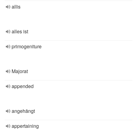
allis
alles ist
primogeniture
Majorat
appended
angehängt
appertaining