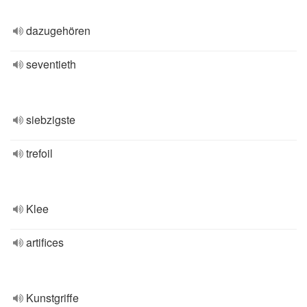
dazugehören
seventieth
siebzigste
trefoil
Klee
artifices
Kunstgriffe