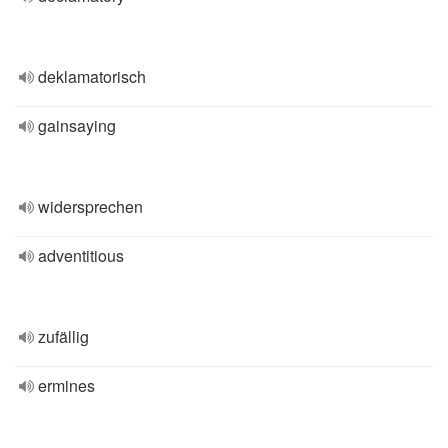
deklamatorisch
gainsaying
widersprechen
adventitious
zufällig
ermines