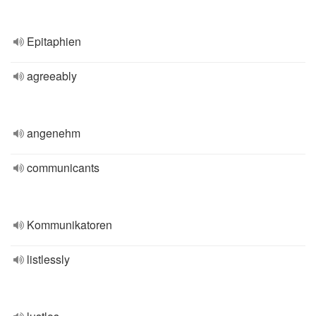
Epitaphien
agreeably
angenehm
communicants
Kommunikatoren
listlessly