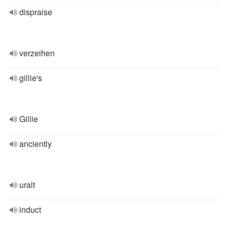
dispraise
verzeihen
gillie's
Gillie
anciently
uralt
induct