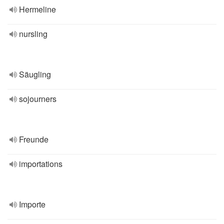
Hermeline
nursling
Säugling
sojourners
Freunde
importations
Importe