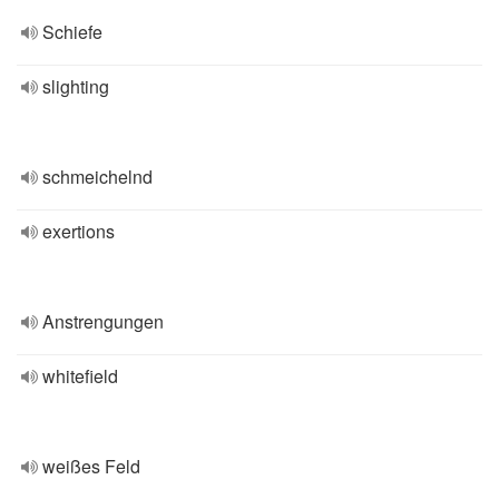
Schiefe
slighting
schmeichelnd
exertions
Anstrengungen
whitefield
weißes Feld