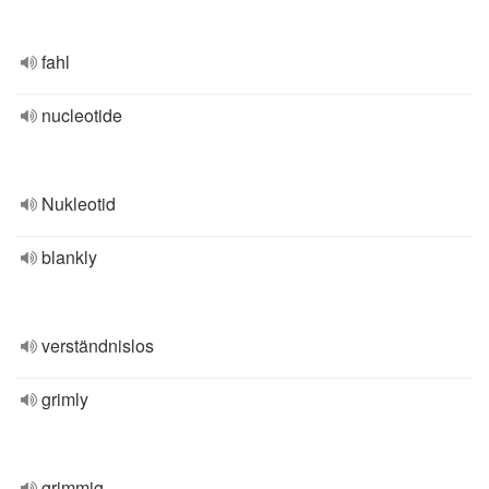
fahl
nucleotide
Nukleotid
blankly
verständnislos
grimly
grimmig