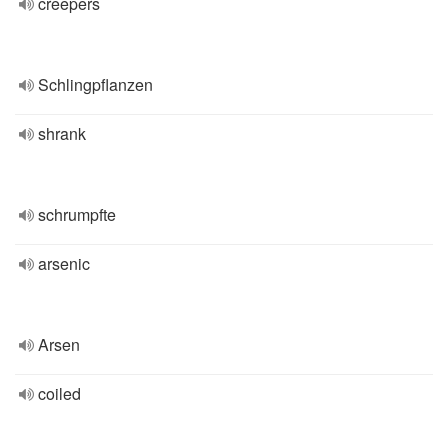
creepers
Schlingpflanzen
shrank
schrumpfte
arsenic
Arsen
coiled