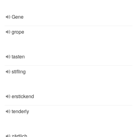
Gene
grope
tasten
stifling
erstickend
tenderly
zärtlich