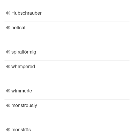
Hubschrauber
helical
spiralförmig
whimpered
wimmerte
monstrously
monströs