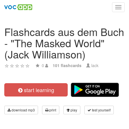
Toggl
navig
Flashcards aus dem Buch
- "The Masked World"
(Jack Williamson)
0
101 flashcards
lack
start learning
download mp3
print
play
test yourself