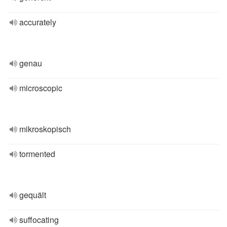
accurately
genau
microscopic
mikroskopisch
tormented
gequält
suffocating