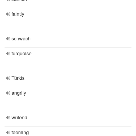
faintly
schwach
turquoise
Türkis
angrily
wütend
teeming