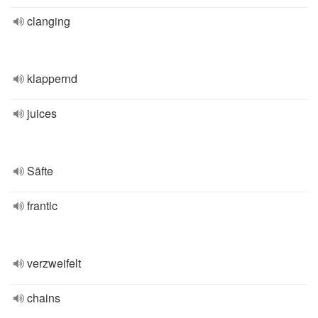
clanging
klappernd
juices
Säfte
frantic
verzweifelt
chains