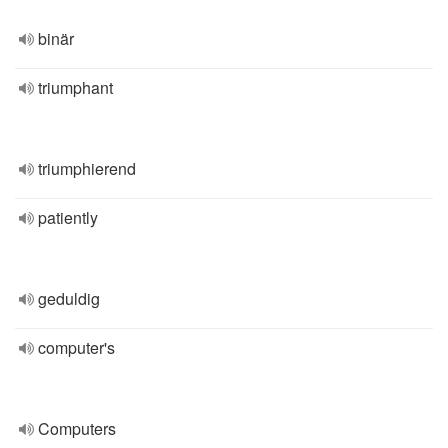
binär
triumphant
triumphierend
patiently
geduldig
computer's
Computers