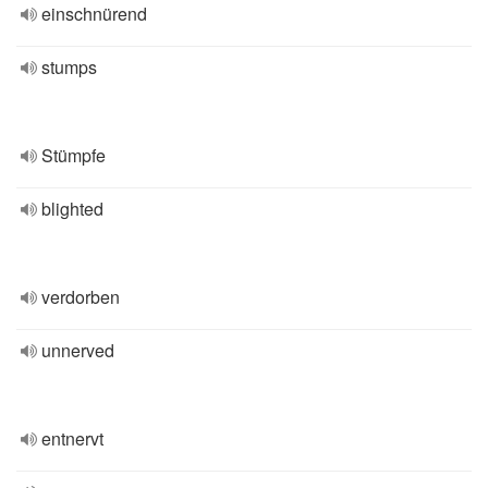
einschnürend
stumps
Stümpfe
blighted
verdorben
unnerved
entnervt