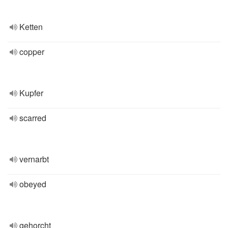
Ketten
copper
Kupfer
scarred
vernarbt
obeyed
gehorcht