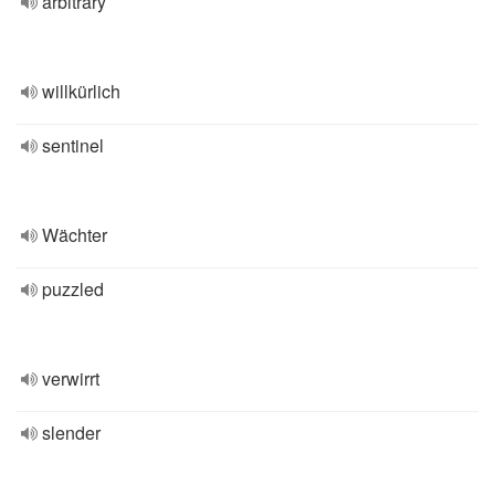
arbitrary
willkürlich
sentinel
Wächter
puzzled
verwirrt
slender