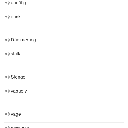
unnötig
dusk
Dämmerung
stalk
Stengel
vaguely
vage
answer's