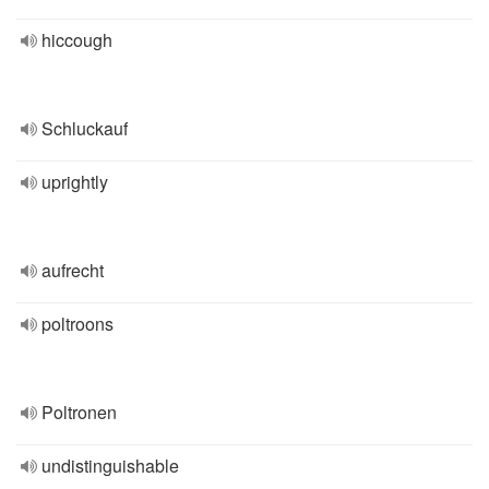
hiccough
Schluckauf
uprightly
aufrecht
poltroons
Poltronen
undistinguishable