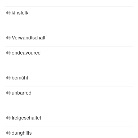
kinsfolk
Verwandtschaft
endeavoured
bemüht
unbarred
freigeschaltet
dunghills