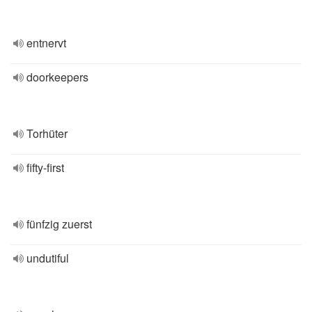
entnervt
doorkeepers
Torhüter
fifty-first
fünfzig zuerst
undutiful