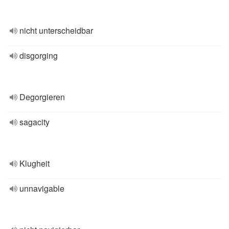
nicht unterscheidbar
disgorging
Degorgieren
sagacity
Klugheit
unnavigable