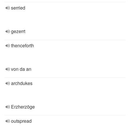
serried
gezerrt
thenceforth
von da an
archdukes
Erzherzöge
outspread