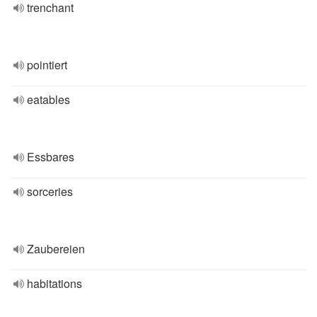
trenchant
pointiert
eatables
Essbares
sorceries
Zaubereien
habitations