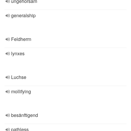
ungehorsam
generalship
Feldherrn
lynxes
Luchse
mollifying
besänftigend
pathless