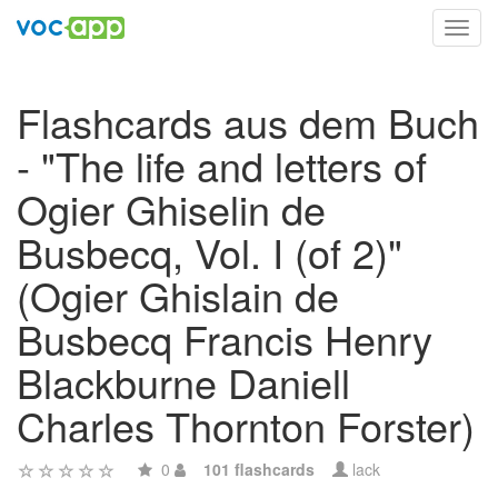
Toggl
navig
Flashcards aus dem Buch
- "The life and letters of
Ogier Ghiselin de
Busbecq, Vol. I (of 2)"
(Ogier Ghislain de
Busbecq Francis Henry
Blackburne Daniell
Charles Thornton Forster)
0
101 flashcards
lack