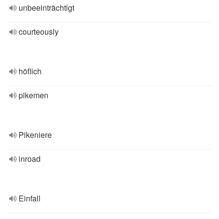
unbeeinträchtigt
courteously
höflich
pikemen
Pikeniere
inroad
Einfall