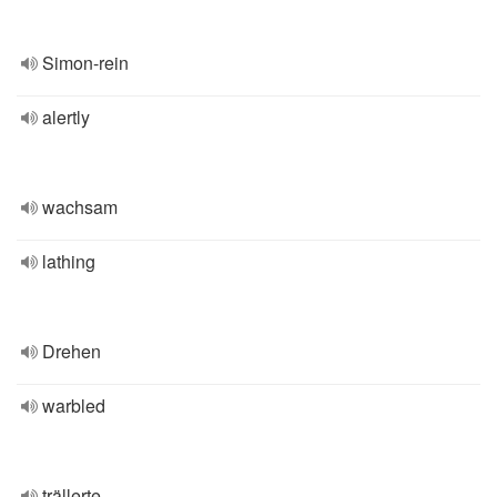
Simon-rein
alertly
wachsam
lathing
Drehen
warbled
trällerte