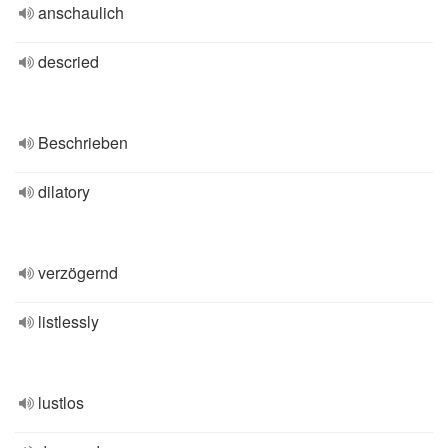
anschaulich
descried
Beschrieben
dilatory
verzögernd
listlessly
lustlos