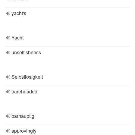
yacht's
Yacht
unselfishness
Selbstlosigkeit
bareheaded
barhäuptig
approvingly