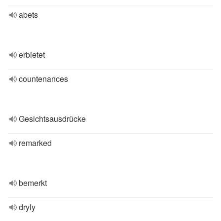
abets
erbietet
countenances
Gesichtsausdrücke
remarked
bemerkt
dryly