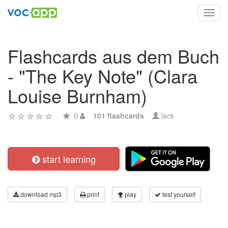
Toggl
navig
Flashcards aus dem Buch
- "The Key Note" (Clara
Louise Burnham)
0
101 flashcards
lack
start learning
download mp3
print
play
test yourself