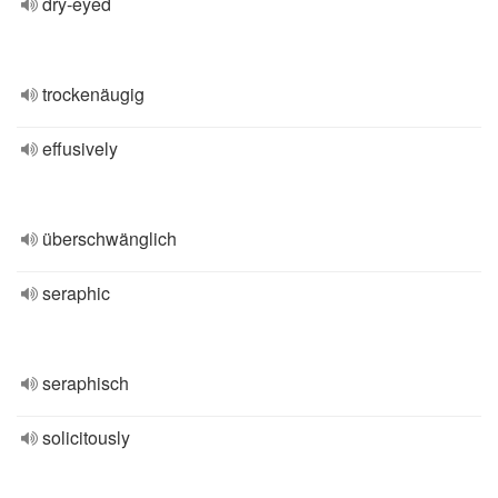
dry-eyed
trockenäugig
effusively
überschwänglich
seraphic
seraphisch
solicitously