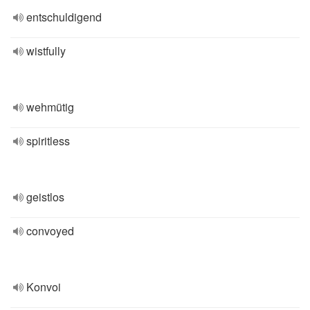
entschuldigend
wistfully
wehmütig
spiritless
geistlos
convoyed
Konvoi