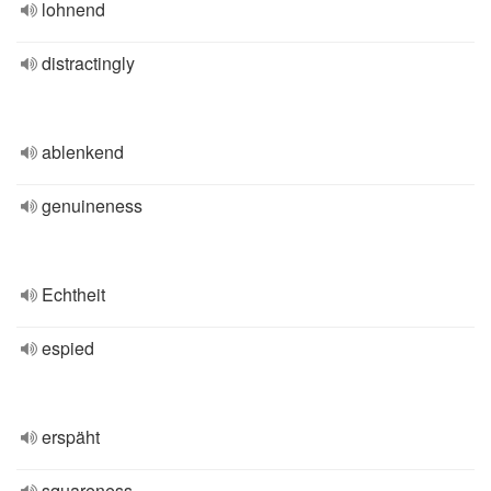
lohnend
distractingly
ablenkend
genuineness
Echtheit
espied
erspäht
squareness