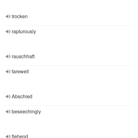
trocken
rapturously
rauschhaft
farewell
Abschied
beseechingly
flehend