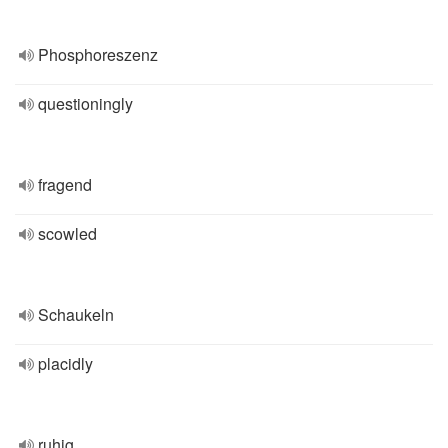
Phosphoreszenz
questioningly
fragend
scowled
Schaukeln
placidly
ruhig