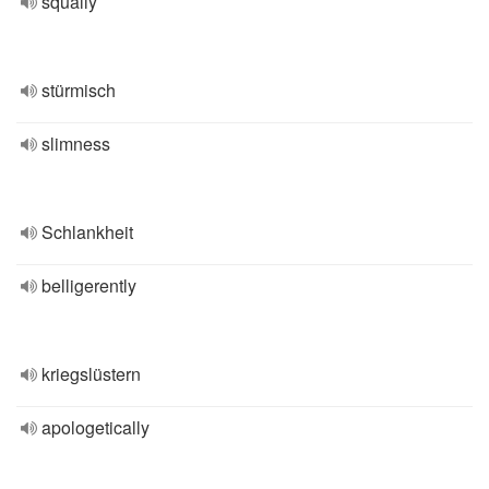
squally
stürmisch
slimness
Schlankheit
belligerently
kriegslüstern
apologetically