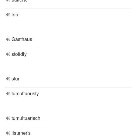
inn
Gasthaus
stolidly
stur
tumultuously
tumultuarisch
listener's