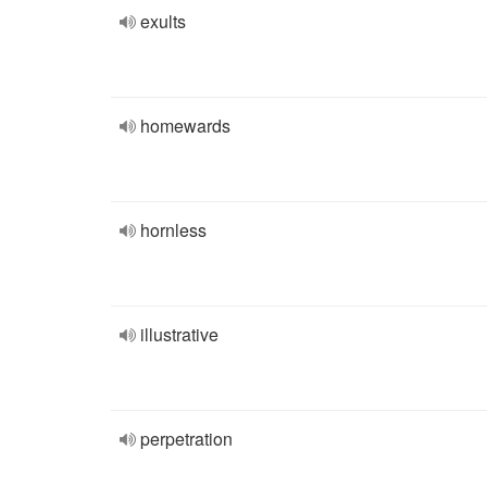
exults
homewards
hornless
illustrative
perpetration