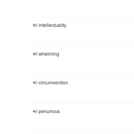
intellectuality
whelming
circumvention
penurious