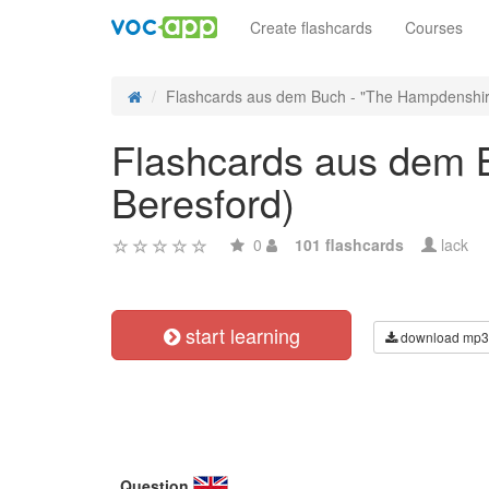
Create flashcards
Courses
Flashcards aus dem Buch - "The Hampdenshir
Flashcards aus dem 
Beresford)
0
101 flashcards
lack
start learning
download mp3
Question