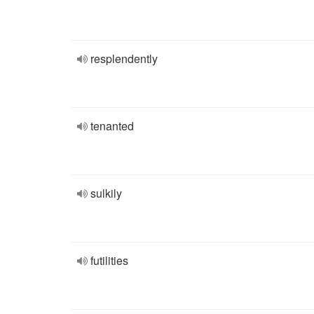
resplendently
tenanted
sulkily
futilities