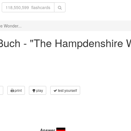
e Wonder...
Buch - "The Hampdenshire 
print
play
test yourself
Answer