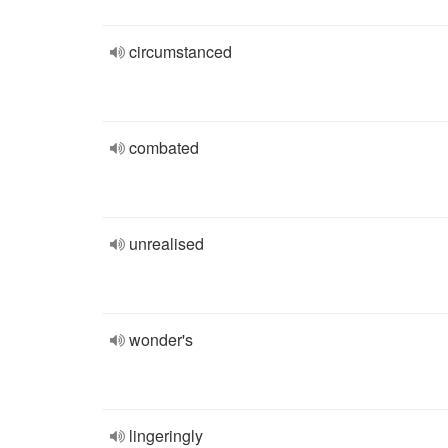
circumstanced
combated
unrealised
wonder's
lingeringly