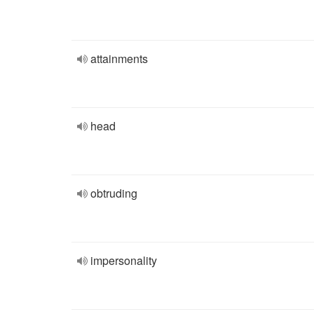
attainments
head
obtruding
impersonality