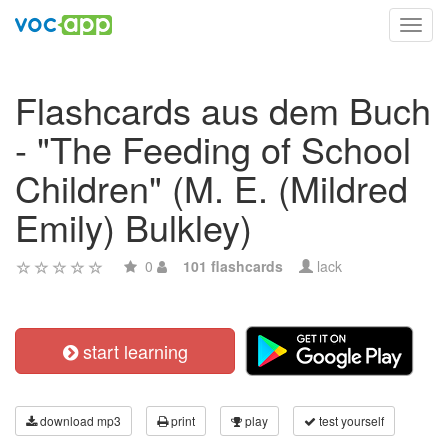
Toggl
navig
Flashcards aus dem Buch
- "The Feeding of School
Children" (M. E. (Mildred
Emily) Bulkley)
0
101 flashcards
lack
start learning
download mp3
print
play
test yourself