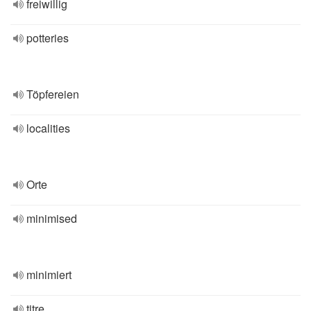
freiwillig
potteries
Töpfereien
localities
Orte
minimised
minimiert
titre