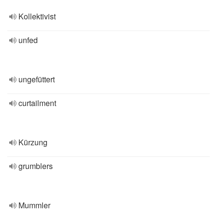
Kollektivist
unfed
ungefüttert
curtailment
Kürzung
grumblers
Mummler