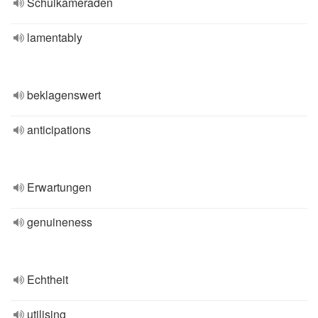
Schulkameraden
lamentably
beklagenswert
anticipations
Erwartungen
genuineness
Echtheit
utilising