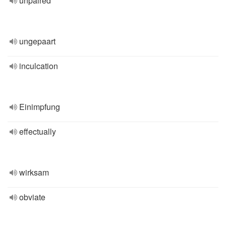
unpaired
ungepaart
inculcation
Einimpfung
effectually
wirksam
obviate